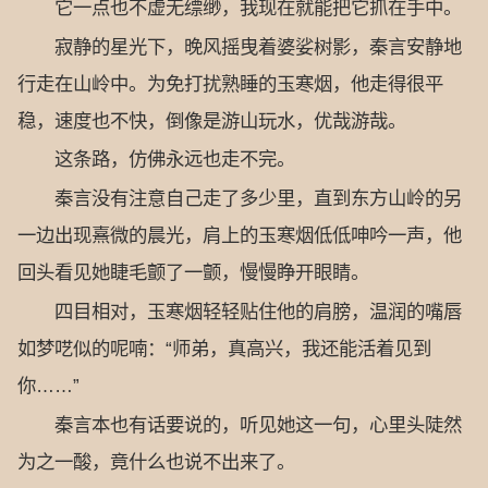
它一点也不虚无缥缈，我现在就能把它抓在手中。
寂静的星光下，晚风摇曳着婆娑树影，秦言安静地
行走在山岭中。为免打扰熟睡的玉寒烟，他走得很平
稳，速度也不快，倒像是游山玩水，优哉游哉。
这条路，仿佛永远也走不完。
秦言没有注意自己走了多少里，直到东方山岭的另
一边出现熹微的晨光，肩上的玉寒烟低低呻吟一声，他
回头看见她睫毛颤了一颤，慢慢睁开眼睛。
四目相对，玉寒烟轻轻贴住他的肩膀，温润的嘴唇
如梦呓似的呢喃：“师弟，真高兴，我还能活着见到
你……”
秦言本也有话要说的，听见她这一句，心里头陡然
为之一酸，竟什么也说不出来了。