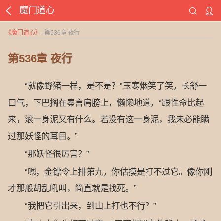
魔门道心
《
魔门道心
》
- 第536章 夜行
第536章 夜行
“就像野猪一样，是不是？”玉寒烟笑了笑，长舒一
口气，下巴搁在秦言肩膀上，懒懒地道，“跟性命比起
来，滚一身泥又有什么。若没有这一身泥，我未必能瞒
过那妖怪的耳目。”
“那妖怪很厉害？”
“嗯，金镖令上排第九，你估摸是打不过它。像你刚
才那般胡乱吼叫，简直就是找死。”
“我把它引出来，到山上打也不行？”