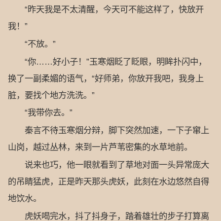
“昨天我是不太清醒，今天可不能这样了，快放开
我！”
“不放。”
“你……好小子！”玉寒烟眨了眨眼，明眸扑闪中，
换了一副柔媚的语气，“好师弟，你放开我吧，我身上
脏，要找个地方洗洗。”
“我带你去。”
秦言不待玉寒烟分辩，脚下突然加速，一下子窜上
山岗，越过丛林，来到一片芦苇密集的水草地前。
说来也巧，他一眼就看到了草地对面一头异常庞大
的吊睛猛虎，正是昨天那头虎妖，此刻在水边悠然自得
地饮水。
虎妖喝完水，抖了抖身子，踏着雄壮的步子打算离