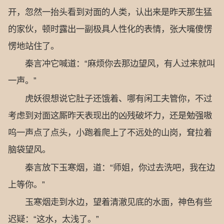
开，忽然一抬头看到对面的人类，认出来是昨天那生猛
的家伙，顿时露出一副极具人性化的表情，张大嘴傻愣
愣地站住了。
秦言冲它喊道：“麻烦你去那边望风，有人过来就叫
一声。”
虎妖很想说它肚子还饿着、哪有闲工夫管你，不过
考虑到对面这厮昨天表现出的凶残破坏力，还是勉强嗷
呜一声点了点头，小跑着爬上了不远处的山岗，耷拉着
脑袋望风。
秦言放下玉寒烟，道：“师姐，你过去洗吧，我在边
上等你。”
玉寒烟走到水边，望着清澈见底的水面，神色有些
迟疑：“这水，太浅了。”