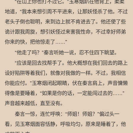
“在山上你也打不过它。”玉寒烟趴在他背上，柔柔
地道，“我本来想引周不平进来，让那妖怪杀了他。不过
老头子倒也聪明，来到边上就不肯进去了。他还使了些
诡计跟我周旋，想引妖怪过来害我性命，不过幸好师弟
你来的快，把他惊走了……”
“他走了吗？”秦言听她一说，忍不住四下眺望。
“应该是回去找帮手了。他大概想在我们回去的路上
设好陷阱等着我们，就像对我做的一样。不过，我相信
你能应付。”玉寒烟闭起眼睛，伏在秦言肩上，声音慵懒
得像是要睡着，“如果是你的话，一定能闯过去的……”
声音越来越低，直至没有。
秦言一惊，连忙呼唤：“师姐！师姐？”偏过头一
看，见玉寒烟面容恬静，呼吸均匀，原来是睡着了，他