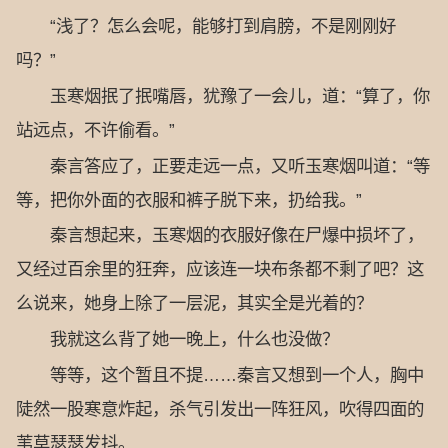
“浅了？怎么会呢，能够打到肩膀，不是刚刚好
吗？”
玉寒烟抿了抿嘴唇，犹豫了一会儿，道：“算了，你
站远点，不许偷看。”
秦言答应了，正要走远一点，又听玉寒烟叫道：“等
等，把你外面的衣服和裤子脱下来，扔给我。”
秦言想起来，玉寒烟的衣服好像在尸爆中损坏了，
又经过百余里的狂奔，应该连一块布条都不剩了吧？这
么说来，她身上除了一层泥，其实全是光着的？
我就这么背了她一晚上，什么也没做？
等等，这个暂且不提……秦言又想到一个人，胸中
陡然一股寒意炸起，杀气引发出一阵狂风，吹得四面的
苇草瑟瑟发抖。