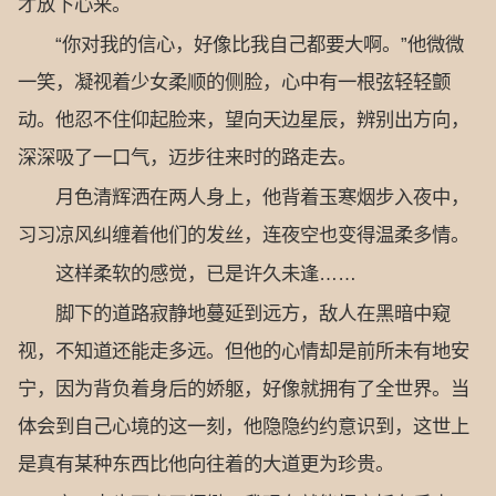
才放下心来。
“你对我的信心，好像比我自己都要大啊。”他微微
一笑，凝视着少女柔顺的侧脸，心中有一根弦轻轻颤
动。他忍不住仰起脸来，望向天边星辰，辨别出方向，
深深吸了一口气，迈步往来时的路走去。
月色清辉洒在两人身上，他背着玉寒烟步入夜中，
习习凉风纠缠着他们的发丝，连夜空也变得温柔多情。
这样柔软的感觉，已是许久未逢……
脚下的道路寂静地蔓延到远方，敌人在黑暗中窥
视，不知道还能走多远。但他的心情却是前所未有地安
宁，因为背负着身后的娇躯，好像就拥有了全世界。当
体会到自己心境的这一刻，他隐隐约约意识到，这世上
是真有某种东西比他向往着的大道更为珍贵。