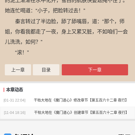
的泥土渐渐在水中化开，雪白的肌肤快要遮掩不住了。
她连忙喝道：“小子，把脸转过去！”
秦言转过了半边脸，舔了舔嘴唇，道：“那个，师
姐，你看我都走了一夜，身上又累又脏，不如咱们一会
儿洗洗，如何？”
“滚！”
上一章
目录
下一章
本章动态
[01-31 22:04]
干枯大地
在
《魔门道心》
修改章节
【第五百六十二章 夜行】
[11-04 18:16]
干枯大地
在
《魔门道心》
创建章节
【第五百六十二章 夜行】