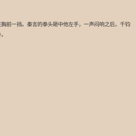
胸前一挡。秦言的拳头砸中他左手，一声闷响之后，千钧
身。