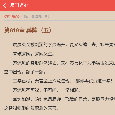
魔门道心
《
魔门道心
》
- 第619章 葬阵（五）
第619章 葬阵（五）
层层柔劲被刚猛的拳势逼开，复又纠缠上去，卸去秦言
拳破罗网，罗网又生。
万流风的身形翩然淡去，又在秦言化掌为拳猛击过来的
空中出现，颤了一颤。
三拳已尽，秦言脸上冷意迸现：“那你再试试这一拳！”
万流风不可躲，不可闪，举掌相迎。
掌势如潮，暗红色风暴迎上飞腾的巨兽，两股巨力悍然
之势狠狠砸向波浪后的天穹。