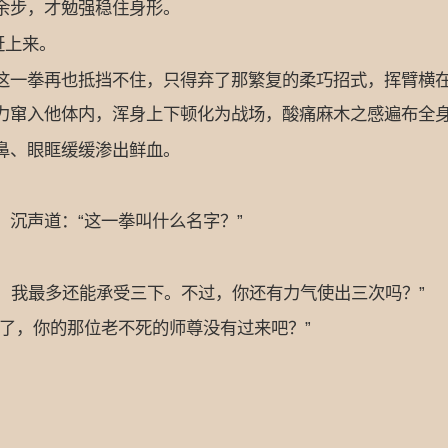
步，才勉强稳住身形。
赶上来。
一拳再也抵挡不住，只得弃了那繁复的柔巧招式，挥臂横在
力窜入他体内，浑身上下顿化为战场，酸痛麻木之感遍布全
、眼眶缓缓渗出鲜血。
沉声道：“这一拳叫什么名字？”
，我最多还能承受三下。不过，你还有力气使出三次吗？”
，你的那位老不死的师尊没有过来吧？”