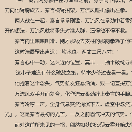
“呯！”秦言闪身横拦在万流风之前，身子向下微沉，两
刀向他臂膀砍去。秦言横臂招架，万流风趁机偷出左拳。
两人战在一起，秦言拳拳刚猛，万流风在拳劲中若零落
开的想法，万流风就将矛头对准人群，逼得他不得不救。
秦言内里暗暗叫遭。刚才那毁去支柱的那两拳耗了他不
这时浩辰罡出声道：“坎水位，两丈二尺八寸！”
秦言心中一动，这么近的位置，莫非……抽个破绽寻机
‘这小子难道有什么破敌之策，待本少爷过去看一看。
他抱着这个念头，气势愈发狂暴汹涌，狠一记直探万
万流风双手开而复合，化作流云柔劲缠上秦言的手腕。
秦言冷哼一声，全身气息突然消沉下去。虚空中忽然透
光」，这是秦言最初的光芒，一反之前霸气冲天的气势。
面对这前所未见的一招，翩然如梦的淡薄云雾开始患得