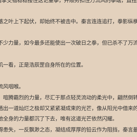
掌交错稳稳接住这记重拳，并顺势扣住万流风的拳端，直扭
之叶上下起伏，却始终不被击中。秦言连连追打，拳影纵横
少力量，如今最多还能使出一次破日之拳，但已杀不了万流
一看，正是浩辰罡自身所在的位置。
’
流风咽喉。
喧腾霸烈的力量，尽汇于那点轻灵流动的柔光中，翩然倒转
出一道灿烂之极却又紧紧凝成束的光芒，像从阳光中借来的
他全身的力量都沉了下去，唯有这道光芒依然闪耀。
患失，一反飘渺之态，凝结成厚厚的铅云作为阻挡，秦言最