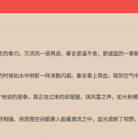
的拳力。万流风一退再退，秦言紧逼不舍，更威猛的一拳朝
时候如水中倒影一样涣散闪避。秦言拳上带血，砸到空气中
他说的是拳，真正攻过来的却是腿，挟风雷之声，如大枪横
相撞，将周围空间都裹入能量激流之中，血光遮断了视野。