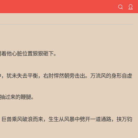
着他心脏位置狠狠砸下。
，犹未失去平衡，右肘悍然朝旁击出。万流风的身形自虚
抽过来的鞭腿。
巨兽乘风破浪而来，生生从风暴中劈开一道通路，挟万钧