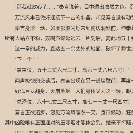
“那我就放心了……”秦言说着，目中透出凛然之色，沉
万流风本已做好迎接下一击的准备，却见秦言没有动手，
秦言身形一动，如虚影般闪烁来到南边洞壁前，伸拳蓄
所有人站立不稳，轰鸣声绵延远去。片刻后，离此地五十
这一拳的威力，直达五十余丈外的地面，破坏了葬世大
“下一个！”
“震雷位，五十三丈六尺三寸，高六十丈八尺八寸！”
两声极快的交谈后，秦言出现在另一道墙壁前，再度
好似巨龙翻身，天崩地坼。人们身体又为之一轻，眼见
“兑泽位，六十七丈二尺五寸，高七十一丈一尺四寸！
秦言正欲迈步，忽见万流风嘿然一笑，身形倏动，狂傲
其中凶险唯有正面迎对的玉寒烟才能体会到。她毫不怀疑