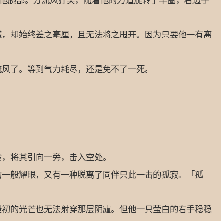
他腕部。万流风狞笑，随着他的力道旋转了半圈，右边手
，却始终差之毫厘，且无法将之甩开。因为只要他一有离
风了。等到气力耗尽，还是免不了一死。
，将其引向一旁，击入空处。
一般耀眼，又有一种脱离了同伴只此一击的孤寂。「孤
初的光芒也无法射穿那层阴霾。但他一只莹白的右手稳稳