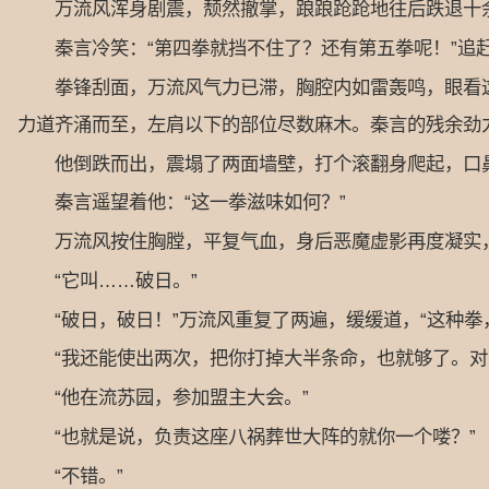
万流风浑身剧震，颓然撤掌，踉踉跄跄地往后跌退十余
秦言冷笑：“第四拳就挡不住了？还有第五拳呢！”追
拳锋刮面，万流风气力已滞，胸腔内如雷轰鸣，眼看这
力道齐涌而至，左肩以下的部位尽数麻木。秦言的残余劲
他倒跌而出，震塌了两面墙壁，打个滚翻身爬起，口鼻
秦言遥望着他：“这一拳滋味如何？”
万流风按住胸膛，平复气血，身后恶魔虚影再度凝实，
“它叫……破日。”
“破日，破日！”万流风重复了两遍，缓缓道，“这种拳
“我还能使出两次，把你打掉大半条命，也就够了。对了
“他在流苏园，参加盟主大会。”
“也就是说，负责这座八祸葬世大阵的就你一个喽？”
“不错。”