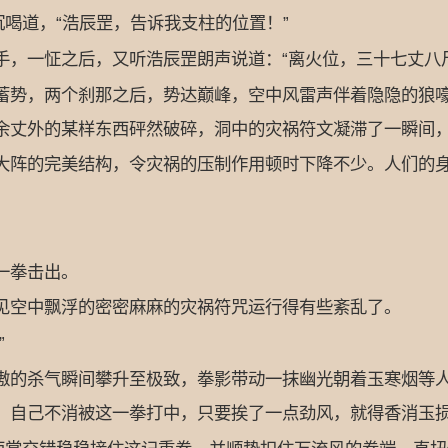
喝道，“浩辰罡，告诉我支柱的位置！”
一怔之后，又听浩辰罡朗声说道：“离火位，三十七丈八尺
势，两个刹那之后，势达巅峰，空中风雷声伴着隐隐的狼嚎
余丈外的某样东西砰然破碎，洞中的灾祸符文凝滞了一瞬间
阵的完美结构，令灾祸的压制作用顿时下降不少。人们的身
一拳击出。
空中飘浮的密密麻麻的灾祸符咒运行得有些紊乱了。
”
的杀气瞬间攀升至极致，拳影带动一抹幽光朝着玉寒烟等人
，自己不消被这一拳打中，只要挨了一点劲风，就得香消玉