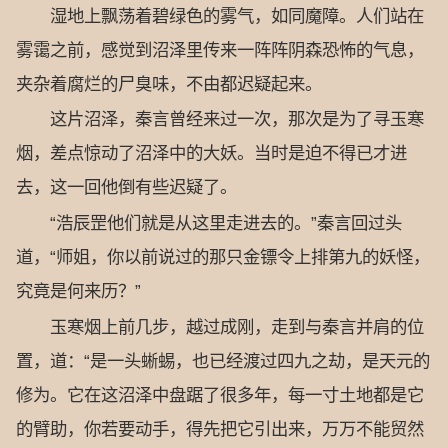
湿地上飘荡着碧绿色的雾气，如同魔障。人们站在
雾霭之前，感觉到沼泽里传来一阵阵阴森恐怖的气息，
夹杂着腐烂的尸臭味，不由都迟疑起来。
这片沼泽，秦言曾经来过一次，那次是为了寻玉寒
烟，差点惊动了沼泽中的大妖。当时是迫不得已才进
去，这一回他倒有些迟疑了。
“浩辰罡他们就是从这里走进去的。”秦言回过头
道，“师姐，你以前说过的那只金镖令上排第九的妖怪，
究竟是何来历？”
玉寒烟上前几步，越过成刚，走到与秦言并肩的位
置，道：“是一头蜥蜴，也已经渡过四九之劫，是天元的
修为。它在这沼泽中盘踞了很多年，每一寸土地都是它
的臂助，你若要动手，得先把它引出来，万万不能贸然