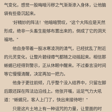
气变化，感觉一股晦暗污秽之气渐渐渗入身体，让他脑
袋有些昏沉起来。
‘好精妙的阵法！’他暗暗赞叹，“这个大阵应是天然
形成，绝非一头畜生能够布置出来的，倒成了它的洞天
福地。”
他自身带着一股冰寒凌冽的清气，已经扰乱了附近
的元灵变化，让整片碧绿瘴气都随之动摇起来。相信那
蜥蜴已经得到警示，正从休眠中醒来。不过秦言没时间
等它慢慢清醒，决定再加一把力。
他身子更往前倾，几乎整个没入结界中，只留左脚
后跟还踩在阵法边沿线上。他张开嘴，运足气力大吼
道：“蜥蜴兄，客人上门了，快出来接待吧！”
只是这片土地上有一种诅咒的力量，让里面的时