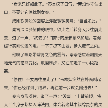
“看来只好如此了。”秦言叹了口气，“劳烦你守住出
口，不要让它惊扰到女眷。”
成刚铁铸般的面容上浮起微微笑意：“自当如此。”
秦言深深凝望他的眼神，须臾之后转身大步往前走
去，道了一声：“我去了！”前行的身影忽然加速，看似
缓行实则快逾闪电，一下子掠下山坡，步入瘴气之内。
他嗅了嗅略带碧青之色的雾气，暗暗感应着周围天
地元气的错离变化，放慢脚步，又往前走了一小段距
离。
“停住！不要再往里走了！”玉寒烟突然在外面叫起
来，“你已经踩到了结界，再往前一步就会陷进去！”
秦言身形凝住，道了一声：“没事。”上臂前倾，将
大半个身子都探入阵法内，体会着这其中错综复杂的灵