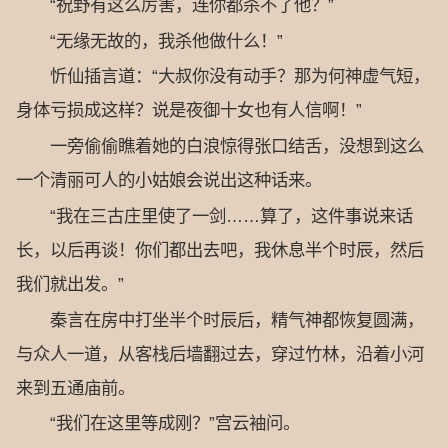
“祝野有这么厉害，连你都杀不了他？”
“无缘无故的，我杀他做什么！”
忻仙插言道：“大叔你没有动手？那为何神虚气短，
身体亏损成这样？说是夜御十女也有人信啊！”
一旁偷偷瞧着她的白浪惊得张口结舌，没想到这么
一个清丽可人的小姑娘会说出这种话来。
“我在三古庄里使了一剑……算了，这件事说来话
长，以后再谈！你们都出去吧，我休息半个时辰，然后
我们就出发。”
秦言在房中打坐半个时辰后，精气神都恢复圆满，
与众人一道，从客栈后墙翻过去，穿过竹林，沿着小河
来到五通庙前。
“我们在这里等成刚？”宫云袖问。