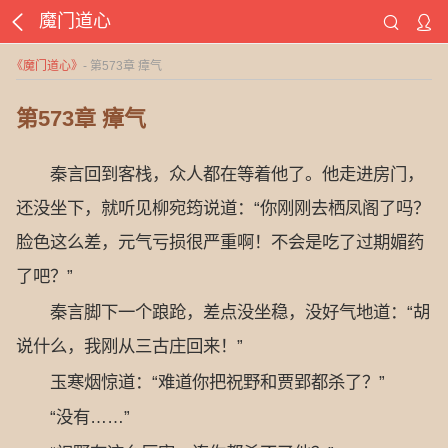
魔门道心
《
魔门道心
》
- 第573章 瘴气
第573章 瘴气
秦言回到客栈，众人都在等着他了。他走进房门，
还没坐下，就听见柳宛筠说道：“你刚刚去栖凤阁了吗？
脸色这么差，元气亏损很严重啊！不会是吃了过期媚药
了吧？”
秦言脚下一个踉跄，差点没坐稳，没好气地道：“胡
说什么，我刚从三古庄回来！”
玉寒烟惊道：“难道你把祝野和贾郢都杀了？”
“没有……”