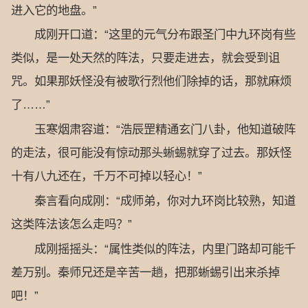
进入它的地盘。”
成刚开口道：“这里的元气分布跟圣门中九环岗有些
类似，是一处天然的阵法，只要走进去，就会受到诅
咒。如果那妖怪没有被歌行烈他们除掉的话，那就麻烦
了……”
玉寒烟肃容道：“浩辰罡精通玄门八卦，他知道破阵
的走法，很可能没有惊动那头蜥蜴就穿了过去。那妖怪
十有八九还在，千万不可掉以轻心！”
秦言看向成刚：“成师弟，你对九环岗比较熟，知道
这类阵法该怎么走吗？”
成刚摇摇头：“属性类似的阵法，内里门路却可能千
差万别。秦师兄还是辛苦一趟，把那蜥蜴引出来杀掉
吧！”