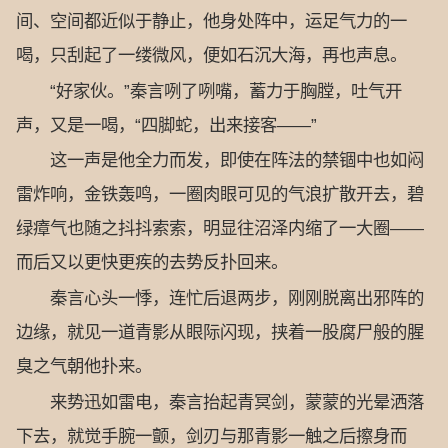
间、空间都近似于静止，他身处阵中，运足气力的一
喝，只刮起了一缕微风，便如石沉大海，再也声息。
“好家伙。”秦言咧了咧嘴，蓄力于胸膛，吐气开
声，又是一喝，“四脚蛇，出来接客——”
这一声是他全力而发，即使在阵法的禁锢中也如闷
雷炸响，金铁轰鸣，一圈肉眼可见的气浪扩散开去，碧
绿瘴气也随之抖抖索索，明显往沼泽内缩了一大圈——
而后又以更快更疾的去势反扑回来。
秦言心头一悸，连忙后退两步，刚刚脱离出邪阵的
边缘，就见一道青影从眼际闪现，挟着一股腐尸般的腥
臭之气朝他扑来。
来势迅如雷电，秦言抬起青冥剑，蒙蒙的光晕洒落
下去，就觉手腕一颤，剑刃与那青影一触之后擦身而