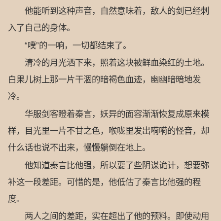
他能听到这种声音，自然意味着，敌人的剑已经刺
入了自己的身体。
“噗”的一响，一切都结束了。
清冷的月光洒下来，照着这块被鲜血染红的土地。
白果儿树上那一片干涸的暗褐色血迹，幽幽暗暗地发
冷。
华服剑客瞪着秦言，妖异的面容渐渐恢复成原来模
样，目光里一片不甘之色，喉咙里发出嗬嗬的怪音，却
什么话也说不出来，慢慢躺倒在地上。
他知道秦言比他强，所以耍了些阴谋诡计，想要弥
补这一段差距。可惜的是，他低估了秦言比他强的程
度。
两人之间的差距，实在超出了他的预料。即使动用