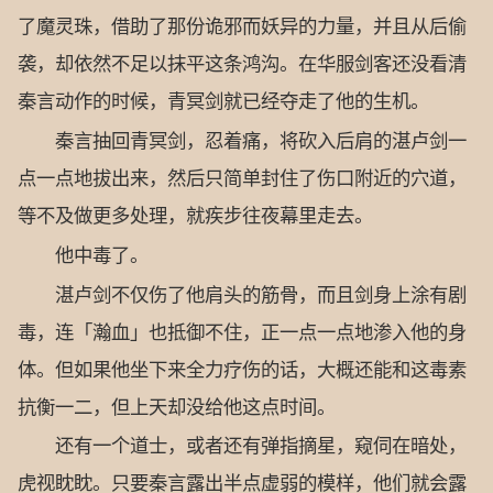
了魔灵珠，借助了那份诡邪而妖异的力量，并且从后偷
袭，却依然不足以抹平这条鸿沟。在华服剑客还没看清
秦言动作的时候，青冥剑就已经夺走了他的生机。
秦言抽回青冥剑，忍着痛，将砍入后肩的湛卢剑一
点一点地拔出来，然后只简单封住了伤口附近的穴道，
等不及做更多处理，就疾步往夜幕里走去。
他中毒了。
湛卢剑不仅伤了他肩头的筋骨，而且剑身上涂有剧
毒，连「瀚血」也抵御不住，正一点一点地渗入他的身
体。但如果他坐下来全力疗伤的话，大概还能和这毒素
抗衡一二，但上天却没给他这点时间。
还有一个道士，或者还有弹指摘星，窥伺在暗处，
虎视眈眈。只要秦言露出半点虚弱的模样，他们就会露