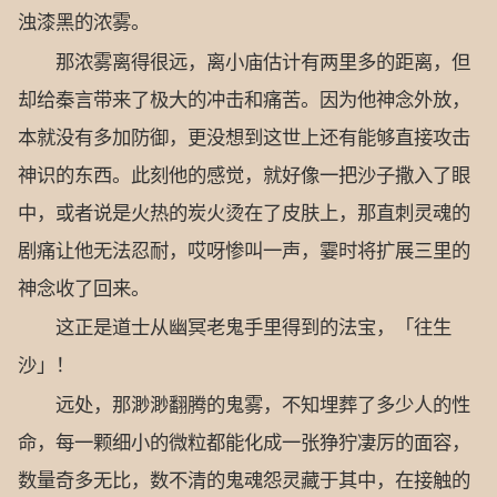
浊漆黑的浓雾。
那浓雾离得很远，离小庙估计有两里多的距离，但
却给秦言带来了极大的冲击和痛苦。因为他神念外放，
本就没有多加防御，更没想到这世上还有能够直接攻击
神识的东西。此刻他的感觉，就好像一把沙子撒入了眼
中，或者说是火热的炭火烫在了皮肤上，那直刺灵魂的
剧痛让他无法忍耐，哎呀惨叫一声，霎时将扩展三里的
神念收了回来。
这正是道士从幽冥老鬼手里得到的法宝，「往生
沙」！
远处，那渺渺翻腾的鬼雾，不知埋葬了多少人的性
命，每一颗细小的微粒都能化成一张狰狞凄厉的面容，
数量奇多无比，数不清的鬼魂怨灵藏于其中，在接触的