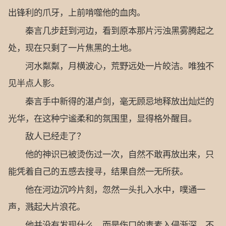
出锋利的爪牙，上前啃噬他的血肉。
秦言几步赶到河边，看到原本那片污浊黑雾腾起之
处，现在只剩了一片焦黑的土地。
河水粼粼，月横波心，荒野远处一片皎洁。唯独不
见半点人影。
秦言手中新得的湛卢剑，毫无顾忌地释放出灿烂的
光华，在这种宁谧柔和的氛围里，显得格外醒目。
敌人已经走了？
他的神识已被烫伤过一次，自然不敢再放出来，只
能凭着自己的五感去搜寻，结果自然一无所获。
他在河边沉吟片刻，忽然一头扎入水中，噗通一
声，溅起大片浪花。
他并没有发现什么，而是伤口的毒素入侵渐深，不