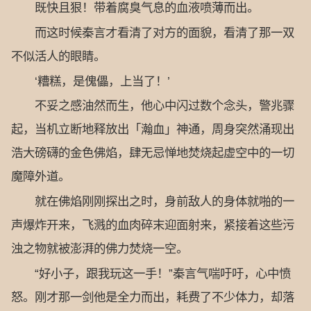
既快且狠！带着腐臭气息的血液喷薄而出。
而这时候秦言才看清了对方的面貌，看清了那一双
不似活人的眼睛。
‘糟糕，是傀儡，上当了！’
不妥之感油然而生，他心中闪过数个念头，警兆骤
起，当机立断地释放出「瀚血」神通，周身突然涌现出
浩大磅礴的金色佛焰，肆无忌惮地焚烧起虚空中的一切
魔障外道。
就在佛焰刚刚探出之时，身前敌人的身体就啪的一
声爆炸开来，飞溅的血肉碎末迎面射来，紧接着这些污
浊之物就被澎湃的佛力焚烧一空。
“好小子，跟我玩这一手！”秦言气喘吁吁，心中愤
怒。刚才那一剑他是全力而出，耗费了不少体力，却落