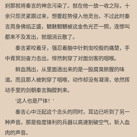
刹那就将秦言的神念污染了。就在他一放一收之际，十
余只怨灵紧跟过来，想要趁势侵入他灵台。不过此时秦
言周身佛焰正盛，魑魅魍魉被这金色光芒一照，连惨叫
都来不及发出，就烟消云散了。
秦言紧咬着牙，强忍着脑中针刺虫咬般的痛楚，手
中青冥剑奋力击出，悍然刺穿了对面剑客的咽喉。
鲜血溅出，从里面透出来的是一股腐臭脓腥的味
道。而且那人被刺穿了咽喉，动作却没有凝滞，依然挥
动手里的剑朝秦言胸膛刺来。
‘这人也是尸体！’
秦言心中泛起这个念头的同时，耳边已听到了另一
种声音。那是极度锋利的兵器以高速割破空气，斩入血
肉的声音。