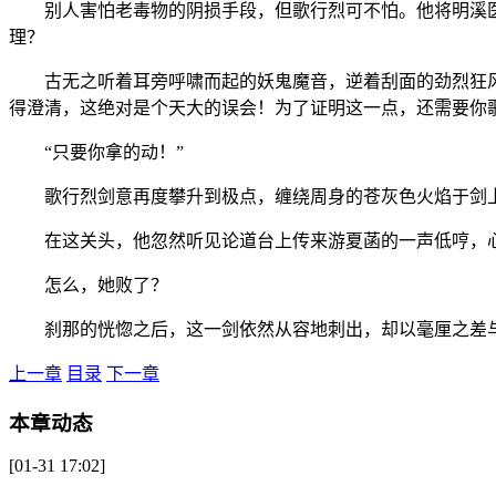
别人害怕老毒物的阴损手段，但歌行烈可不怕。他将明溪医
理？
古无之听着耳旁呼啸而起的妖鬼魔音，逆着刮面的劲烈狂风，
得澄清，这绝对是个天大的误会！为了证明这一点，还需要你
“只要你拿的动！”
歌行烈剑意再度攀升到极点，缠绕周身的苍灰色火焰于剑上
在这关头，他忽然听见论道台上传来游夏菡的一声低哼，心
怎么，她败了？
刹那的恍惚之后，这一剑依然从容地刺出，却以毫厘之差与
上一章
目录
下一章
本章动态
[01-31 17:02]