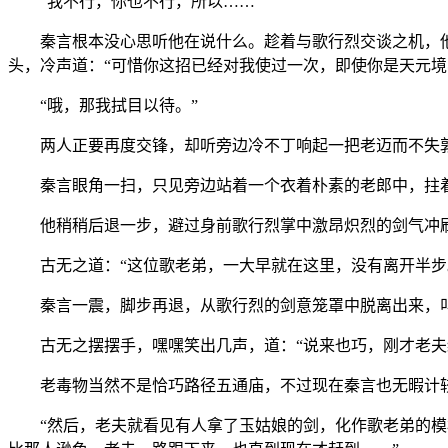
“我不行，你也不行，所以……”
秦言根本没心思听他在说什么。趁着与歌行烈交谈之机，他
头，冷声道：“可惜你这招已经对我使过一次，即使你是天元境
“哦，那我拭目以待。”
两人正要再度交锋，却听旁边冷不丁响起一把老迈而不失敦厚
秦言眼角一扫，只见旁边站着一个衣着朴素的老郎中，拄着
他稍稍后退一步，避过身前歌行烈掌中激昂炽烈的剑气冲刷
古无之道：“这位歌老弟，一大早就在这里，没有离开半步
秦言一震，脚步再退，从歌行烈的剑意笼罩中脱离出来，叫
古无之摆摆手，嘿嘿笑出几声，道：“说来也巧，刚才老夫经
老毒物当然不是恰巧路径五通庙，不过现在秦言也无暇计较
“然后，老夫就看见有人拿了玉姑娘的剑，化作歌老弟的模样