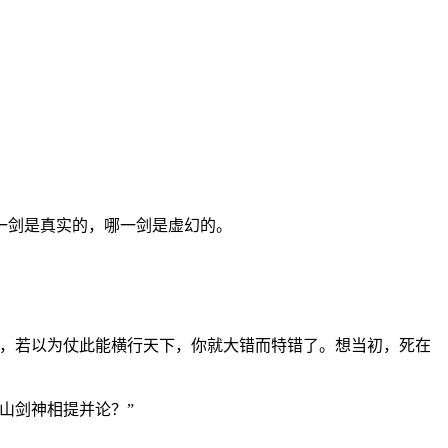
一剑是真实的，哪一剑是虚幻的。
，若以为仗此能横行天下，你就大错而特错了。想当初，死在
山剑神相提并论？”