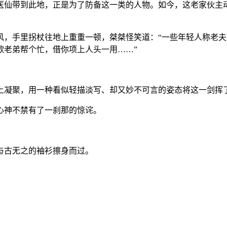
仙带到此地，正是为了防备这一类的人物。如今，这老家伙主动
手里拐杖往地上重重一顿，桀桀怪笑道：“一些年轻人称老夫
歌老弟帮个忙，借你项上人头一用……”
凝聚，用一种看似轻描淡写、却又妙不可言的姿态将这一剑挥
神不禁有了一刹那的惊诧。
古无之的袖衫擦身而过。