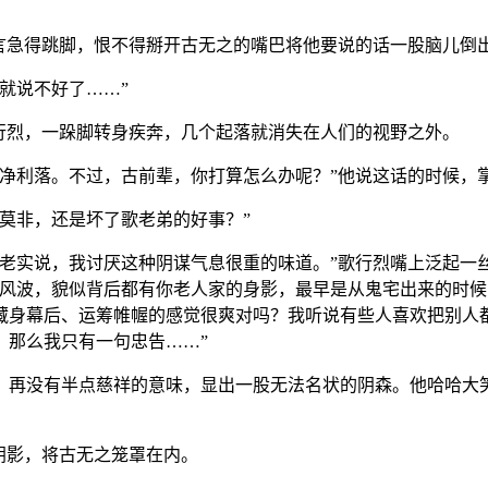
急得跳脚，恨不得掰开古无之的嘴巴将他要说的话一股脑儿倒
就说不好了……”
烈，一跺脚转身疾奔，几个起落就消失在人们的视野之外。
利落。不过，古前辈，你打算怎么办呢？”他说这话的时候，
莫非，还是坏了歌老弟的好事？”
实说，我讨厌这种阴谋气息很重的味道。”歌行烈嘴上泛起一
起风波，貌似背后都有你老人家的身影，最早是从鬼宅出来的时
藏身幕后、运筹帷幄的感觉很爽对吗？我听说有些人喜欢把别人
，那么我只有一句忠告……”
没有半点慈祥的意味，显出一股无法名状的阴森。他哈哈大笑
阴影，将古无之笼罩在内。