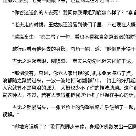
比那人逊色，老夫一路跟下来，也直到现在才赶到……”
“你管这送剑的人去死！我问你我师姐到底怎么样了？”秦言
“老夫走的时候，玉姑娘还没落到他们手里，不过现在大概
“遭瘟畜生！”秦言骂了一句，看也不看犹自剑意汹汹的歌行
歌行烈看着他远去的身影，唇角一翘，道：“他倒是走得干净
古无之眯起老眼，咧嘴道：“老夫急匆匆地赶来化解干戈，
“那倒没有。只是，你老人家出现的时机未免太凑巧了点，老
浪都随之聚拢过来，一波一波地打向瘸腿郎中，“镇上的好几
人家就算不是风浪的源头，大概也少不了你的推波助澜。这种
赏这种人，不过，若有人觉得能把我这个棋子也握在手心的话
古无之锁紧眉头，一张老脸上的沟壑纹路几乎皱到了一起，再
误解。”
“哪地方误解了？”歌行烈脚步未停，身躯仿佛散发出一团