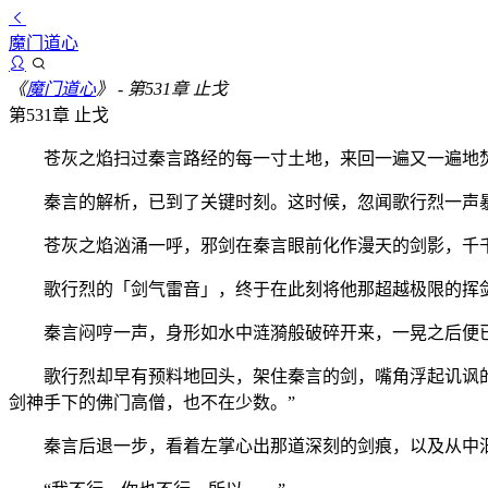
魔门道心
《
魔门道心
》
- 第531章 止戈
第531章 止戈
苍灰之焰扫过秦言路经的每一寸土地，来回一遍又一遍地焚
秦言的解析，已到了关键时刻。这时候，忽闻歌行烈一声暴
苍灰之焰汹涌一呼，邪剑在秦言眼前化作漫天的剑影，千千
歌行烈的「剑气雷音」，终于在此刻将他那超越极限的挥剑
秦言闷哼一声，身形如水中涟漪般破碎开来，一晃之后便已
歌行烈却早有预料地回头，架住秦言的剑，嘴角浮起讥讽的笑
剑神手下的佛门高僧，也不在少数。”
秦言后退一步，看着左掌心出那道深刻的剑痕，以及从中汩汩