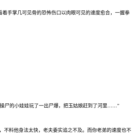
着手掌几可见骨的恐怖伤口以肉眼可见的速度愈合，一握拳
？
操尸的小娃娃玩了一出尸爆，把玉姑娘赶到了河里……”
，不料他身法太快，老夫委实追之不及。而你老弟的速度也不