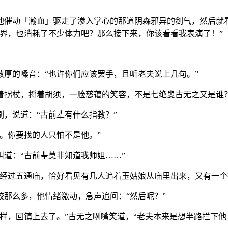
催动「瀚血」驱走了渗入掌心的那道阴森邪异的剑气，然后就看
界，也消耗了不少体力吧？那么接下来，你该看看我表演了！”
的嗓音：“也许你们应该罢手，且听老夫说上几句。”
拐杖，捋着胡须，一脸慈蔼的笑容，不是七绝叟古无之又是谁
，说道：“古前辈有什么指教？”
。你要找的人只怕不是他。”
道：“古前辈莫非知道我师姐……”
过五通庙，恰好看见有几人追着玉姑娘从庙里出来，又有一个
那么多，他情绪激动，急声追问：“然后呢？”
，回镇上去了。”古无之咧嘴笑道，“老夫本来是想半路拦下他