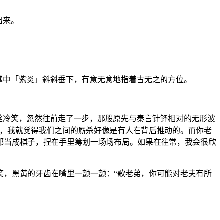
出来。
掌中「紫炎」斜斜垂下，有意无意地指着古无之的方位。
丝冷笑，忽然往前走了一步，那股原先与秦言针锋相对的无形波
候，我就觉得我们之间的厮杀好像是有人在背后推动的。而你老
都当成棋子，捏在手里筹划一场场布局。如果在往常，我会很欣
，黑黄的牙齿在嘴里一颤一颤：“歌老弟，你可能对老夫有所