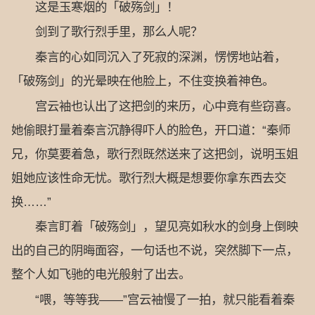
这是玉寒烟的「破殇剑」！
剑到了歌行烈手里，那么人呢？
秦言的心如同沉入了死寂的深渊，愣愣地站着，
「破殇剑」的光晕映在他脸上，不住变换着神色。
宫云袖也认出了这把剑的来历，心中竟有些窃喜。
她偷眼打量着秦言沉静得吓人的脸色，开口道：“秦师
兄，你莫要着急，歌行烈既然送来了这把剑，说明玉姐
姐她应该性命无忧。歌行烈大概是想要你拿东西去交
换……”
秦言盯着「破殇剑」，望见亮如秋水的剑身上倒映
出的自己的阴晦面容，一句话也不说，突然脚下一点，
整个人如飞驰的电光般射了出去。
“喂，等等我——”宫云袖慢了一拍，就只能看着秦