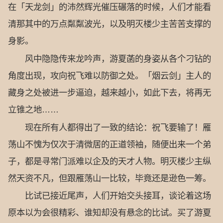
在「天龙剑」的沛然辉光催压碾落的时候，人们才能看
清那其中的万点粼粼波光，以及明灭楼少主苦苦支撑的
身影。
风中隐隐传来龙吟声，游夏菡的身姿从各个刁钻的
角度出现，攻向祝飞难以防御之处。「烟云剑」主人的
藏身之处被进一步逼迫，越来越小，如此下去，将再无
立锥之地……
现在所有人都得出了一致的结论：祝飞要输了！雁
荡山不愧为仅次于清微居的正道领袖，随便出来一个弟
子，都是寻常门派难以企及的天才人物。明灭楼少主纵
然天资不凡，但跟雁荡山一比较，毕竟还是逊色一筹。
比试已接近尾声，人们开始交头接耳，谈论着这场
原本以为会很精彩、谁知却没有悬念的比试。买了游夏