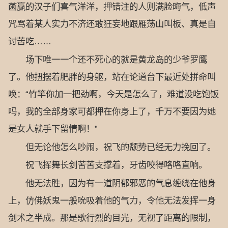
菡赢的汉子们喜气洋洋，押错注的人则满脸晦气，低声
咒骂着某人实力不济还敢狂妄地跟雁荡山叫板、真是自
讨苦吃……
场下唯一一个还不死心的就是黄龙岛的少爷罗鹰
了。他扭摆着肥胖的身躯，站在论道台下最近处拼命叫
唤：“竹竿你加一把劲啊，今天是怎么了，难道没吃饱饭
吗，我的全部身家可都押在你身上了，千万不要因为她
是女人就手下留情啊！”
但无论他怎么吵闹，祝飞的颓势已经无力挽回了。
祝飞挥舞长剑苦苦支撑着，牙齿咬得咯咯直响。
他无法胜，因为有一道阴郁邪恶的气息缠绕在他身
上，仿佛妖鬼一般吮吸着他的气力，令他无法发挥一身
剑术之半成。那是歌行烈的目光，无视了距离的限制，