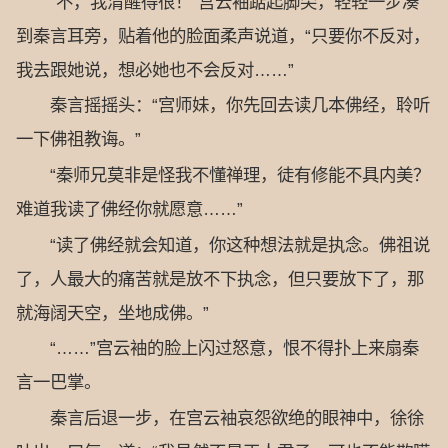
“不，我清醒得很！”宫云袖踮起脚尖，轻轻一步凑
到秦言耳旁，贴着他的脸面柔声说道，“只要你不反对，
我去跟她说，想必她也不会反对……”
秦言摇摇头：“宫师妹，你先回去读几本佛经，聆听
一下佛祖教诲。”
“秦师兄莫非是怪我不懂禅理，徒有修能不具内美？
难道我读了佛经你就愿意……”
“读了佛经就会知道，你这种想法就是执念。佛祖说
了，人最大的痛苦就是放不下执念，但只要放下了，那
就海阔天空，坐地成佛。”
“……”宫云袖的脸上闪过怒意，恨不得扑上来扇秦
言一巴掌。
秦言后退一步，在宫云袖哀怨欲绝的眼神中，徐徐