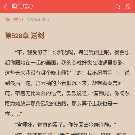
魔门道心
《
魔门道心
》
- 第528章 送剑
第528章 送剑
“不，我受够了！你知道吗，每当我闭上眼，就会想
起你跟她在一起的画面，我的心就好像在油锅里煎熬，
这些天来我没有哪个晚上睡好了的！我不愿再等了。”说
到最后一句，宫云袖的声音低沉下来，凝视着秦言面
庞，带着无比渴慕的语气，款款说道，“秦师兄，你既然
愿为她放弃那条孤独的道路，那么再带上我也是一
样……”
“宫师妹，你真的累了。你先回去冷静冷静。”