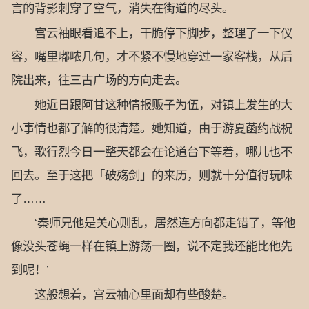
言的背影刺穿了空气，消失在街道的尽头。
宫云袖眼看追不上，干脆停下脚步，整理了一下仪
容，嘴里嘟哝几句，才不紧不慢地穿过一家客栈，从后
院出来，往三古广场的方向走去。
她近日跟阿甘这种情报贩子为伍，对镇上发生的大
小事情也都了解的很清楚。她知道，由于游夏菡约战祝
飞，歌行烈今日一整天都会在论道台下等着，哪儿也不
回去。至于这把「破殇剑」的来历，则就十分值得玩味
了……
‘秦师兄他是关心则乱，居然连方向都走错了，等他
像没头苍蝇一样在镇上游荡一圈，说不定我还能比他先
到呢！’
这般想着，宫云袖心里面却有些酸楚。