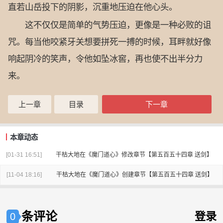
直若山岳投下的阴影，沉重地压迫在他心头。
这不仅仅是简单的气势压迫，更像是一种必败的诅
咒。每当他咬紧牙关想要拼死一搏的时候，耳畔就好像
响起阴冷的笑声，令他如坠冰窖，再也使不出半分力
来。
上一章
目录
下一章
本章动态
[01-31 16:51]
干枯大地
在
《魔门道心》
修改章节
【第五百五十四章 送剑】
[11-04 18:16]
干枯大地
在
《魔门道心》
创建章节
【第五百五十四章 送剑】
条评论
登录
0