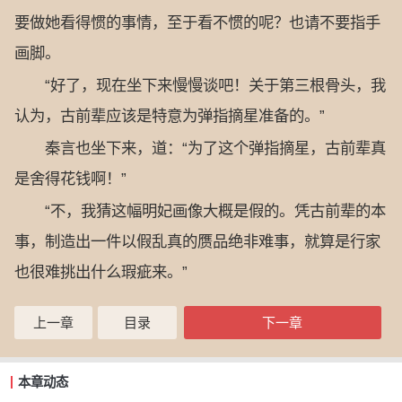
要做她看得惯的事情，至于看不惯的呢？也请不要指手
画脚。
“好了，现在坐下来慢慢谈吧！关于第三根骨头，我
认为，古前辈应该是特意为弹指摘星准备的。”
秦言也坐下来，道：“为了这个弹指摘星，古前辈真
是舍得花钱啊！”
“不，我猜这幅明妃画像大概是假的。凭古前辈的本
事，制造出一件以假乱真的赝品绝非难事，就算是行家
也很难挑出什么瑕疵来。”
上一章
目录
下一章
本章动态