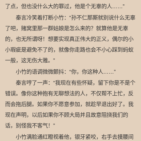
了点，但也没什么大的罪过，他是个无辜的人……”
秦言冷笑着打断小竹：“孙不仁那厮就别说什么无辜
了吧，赌窝里那一群姑娘是怎么来的？就算他是无辜
的，也无所谓呀！想要实现真正伟大的正义，偶尔的小
小瑕疵是避免不了的，就像你走路也会不小心踩到蚂蚁
一般，这无伤大雅。”
小竹的语调微微颤抖：“你，你这种人……”
秦言哼了一声：“我现在有些怀疑，留下你是不是个
错误。像你这种抱有无聊想法的人，不仅帮不上忙，反
而会拖后腿。如果你不愿意参加，就趁早退出好了。我
现在声明，以后如果你不顾大局并且故意阻挠我们的
话，别怪我不客气！”
小竹满脸通红瞪视着他，银牙紧咬，右手去摸腰间