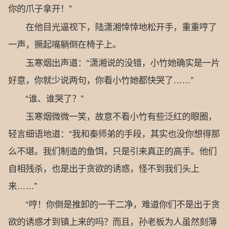
你的爪子拿开！”
在他目光逼视下，陆潇湘悻悻地松开手，重重哼了
一声，撅起嘴躺倒在椅子上。
玉寒烟出声道：“潇湘说的没错，小竹她确实是一片
好意，你就少说两句，你看小竹她都快哭了……”
“谁、谁哭了？”
玉寒烟微微一笑，故意不看小竹有些泛红的眼圈，
轻言细语地道：“我和秦师弟的手段，其实也没你想得那
么不堪。我们制造的鱼饵，只是引来真正的高手。他们
自相残杀，也是出于贪欲的诱惑，怪不到我们头上
来……”
“哼！你倒是推卸的一干二净，难道你们不是出于贪
欲的诱惑才到镇上来的吗？而且，孙老板为人虽然刻薄