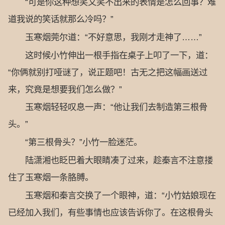
“可是你这种想笑又笑不出来的表情是怎么回事？难
道我说的笑话就那么冷吗？”
玉寒烟莞尔道：“不好意思，我刚才走神了……”
这时候小竹伸出一根手指在桌子上叩了一下，道：
“你俩就别打哑谜了，说正题吧！古无之把这幅画送过
来，究竟是想要我们怎么做？”
玉寒烟轻轻叹息一声：“他让我们去制造第三根骨
头。”
“第三根骨头？”小竹一脸迷茫。
陆潇湘也眨巴着大眼睛凑了过来，趁秦言不注意搂
住了玉寒烟一条胳膊。
玉寒烟和秦言交换了一个眼神，道：“小竹姑娘现在
已经加入我们，有些事情也应该告诉你了。在这根骨头