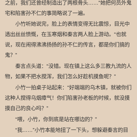
之前，我们还曾经制造出了两根骨头……”她把何员外鬼
宅和陷害孙不仁的事简略说了一遍。
小竹听她说完，脸上的表情变得无比震惊，目光中
透出丝丝愤慨，在玉寒烟和秦言两人脸上游动。“也就
说，现在闹得沸沸扬扬的孙不仁的传言，都是你们搞的
鬼？”
秦言点头道：“没错。现在镇上这么多三教九流的人
物，如果不把水搅浑，我们怎么好趁机摸鱼呢？”
小竹一拍桌子站起来：“好端端的乌木镇，就被你们
这种人搅得乌烟瘴气！你们陷害孙老板的时候，就没摸
摸自己的良心吗？”
“喂，小竹，你到底是站在哪边的？”
“我……”小竹本能地扭了一下头，想躲避秦言的目