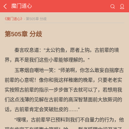
魔门道心
《
魔门道心
》
- 第505章 分歧
第505章 分歧
秦言叹息道：“太公钓鱼，愿者上钩。古前辈的境
界，真不是我们这些小辈能够理解的。”
玉寒烟自嘲地一笑：“师弟啊，你怎么敢妄自揣摩古
前辈的心意呢！像你和我这样稚嫩的晚辈，只要老老实
实按照古前辈的指示一步步做下去就可以了，若想用我
们这点浅薄的见解在古前辈的高深智慧面前大放厥词的
话，古前辈肯定会笑破肚皮的……”
“嘿嘿，古前辈早已预料到我们不自量力的行为，他