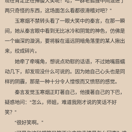
现在肯定正在捧腹大笑呢！哈，一群老狐狸中间混进了
两只奇怪的东西，这场面怎么看都很滑稽对吧？”
玉寒烟不禁转头看了一眼大笑中的秦言，在那一瞬
间，她从秦言眼中看到无比冰冷和阴鸷的神色，仿佛是
一个幽深的漩涡，要将躲在遥远阴暗角落里的某人揪出
来，绞成碎片。
她牵了牵嘴角，想说点劝慰的话语，不过她嘴唇蠕
动几下，却发现没什么可说的。因为她自己心头也是同
样的阴霾，那是一种十分令人憎恨而又愤怒的感觉。
秦言发觉玉寒烟正盯著自己，他摸著自己的下巴，
疑惑地问：“怎么，师姐，难道我刚才说的笑话不好
笑？”
“很好笑啊。”