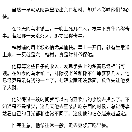
虽然一早就从赌窝里抬出六口棺材，却并不影响他们的心
情。
在今天的乌木镇上，一晚上死几个人，根本不算什么稀奇
事。若是哪一天没死人，那才是稀奇事。
棺材铺的周老板心情尤其愉快。早上一开门，就有生意送
上来，一买就是六口棺材，真是财神爷保佑。
他算算这些日子的收入，发现手头上的积蓄已经相当可
观。在如今的乌木镇上，排除祝老爷和孙不仁等寥寥几人，他
已经算是最有钱的一个了。七曜宝藏还没露面，反倒先让他发
了大财。
他觉得过一段时间就可以去向豆浆店的李嫂去提亲了。不
知道是不是错觉，这几天他去豆浆店吃东西的时候，总觉得李
嫂看自己的目光都和往常不同了。这使他的信心越来越坚定。
忙完生意，他像往常一般，走去豆浆店吃早餐。