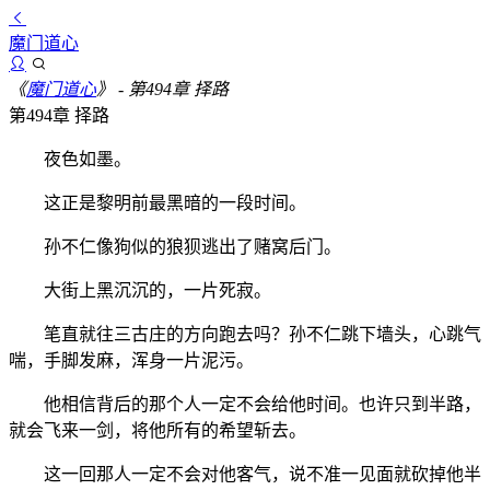
魔门道心
《
魔门道心
》
- 第494章 择路
第494章 择路
夜色如墨。
这正是黎明前最黑暗的一段时间。
孙不仁像狗似的狼狈逃出了赌窝后门。
大街上黑沉沉的，一片死寂。
笔直就往三古庄的方向跑去吗？孙不仁跳下墙头，心跳气
喘，手脚发麻，浑身一片泥污。
他相信背后的那个人一定不会给他时间。也许只到半路，
就会飞来一剑，将他所有的希望斩去。
这一回那人一定不会对他客气，说不准一见面就砍掉他半