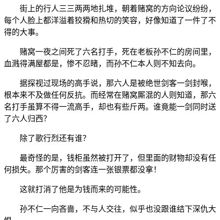
街上的行人三三两两地扎堆，朝着赌窝的方向论议纷纷，
每个人脸上都洋溢着狡猾和热切的笑容，好像知道了一件了不
得的大事。
赌窝一夜之间死了六名打手，死在老板孙不仁的房间里，
血溅得满屋都是，惨不忍睹，而孙不仁本人则不知去向。
据探视过现场的高手说，那六人是被绝世剑客一剑封喉，
根本来不及做任何反抗。而经常在赌窝厮混的人则知道，那六
名打手虽算不得一流高手，却也有些斤两。谁竟能一剑同时送
了六人归西？
除了歌行烈还有谁？
最奇怪的是，钱柜虽然被打开了，但里面的财物却没有任
何损失。那个厉害的剑客连一张银票都没拿！
这就打消了他是为钱而来的可能性。
孙不仁一向吝啬，不与人交往，似乎也没跟谁结下深仇大