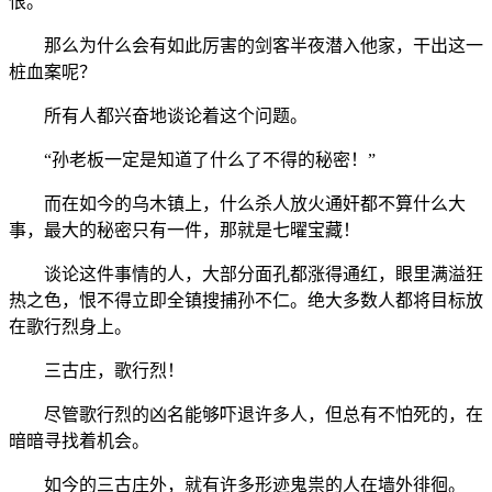
恨。
那么为什么会有如此厉害的剑客半夜潜入他家，干出这一
桩血案呢？
所有人都兴奋地谈论着这个问题。
“孙老板一定是知道了什么了不得的秘密！”
而在如今的乌木镇上，什么杀人放火通奸都不算什么大
事，最大的秘密只有一件，那就是七曜宝藏！
谈论这件事情的人，大部分面孔都涨得通红，眼里满溢狂
热之色，恨不得立即全镇搜捕孙不仁。绝大多数人都将目标放
在歌行烈身上。
三古庄，歌行烈！
尽管歌行烈的凶名能够吓退许多人，但总有不怕死的，在
暗暗寻找着机会。
如今的三古庄外，就有许多形迹鬼祟的人在墙外徘徊。