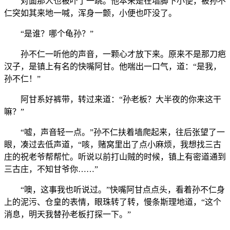
对面那人也被吓了一跳。他本来是在墙脚下小便，被孙不
仁突如其来地一喊，浑身一颤，小便也吓没了。
“是谁？哪个龟孙？”
孙不仁一听他的声音，一颗心才放下来。原来不是那刀疤
汉子，是镇上有名的快嘴阿甘。他喘出一口气，道：“是我，
孙不仁！”
阿甘系好裤带，转过来道：“孙老板？大半夜的你来这干
嘛？”
“嘘，声音轻一点。”孙不仁扶着墙爬起来，往后张望了一
眼，凑过去低声道，“咳，赌窝里出了点小麻烦，我想找三古
庄的祝老爷帮帮忙。听说以前打山贼的时候，镇上有密道通到
三古庄，不知甘爷你……”
“噢，这事我也听说过。”快嘴阿甘点点头，看着孙不仁身
上的泥污、仓皇的表情，眼珠转了转，慢条斯理地道，“这个
消息，明天我替孙老板打探一下。”