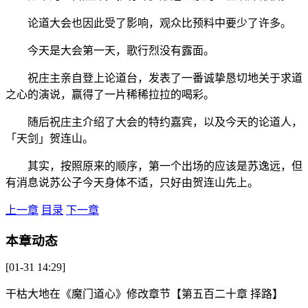
论道大会也因此受了影响，观众比预料中要少了许多。
今天是大会第一天，歌行烈没有露面。
祝庄主亲自登上论道台，发表了一番诚挚恳切地关于求道
之心的演说，赢得了一片稀稀拉拉的喝彩。
随后祝庄主介绍了大会的特约嘉宾，以及今天的论道人，
「天剑」贺连山。
其实，按照原来的顺序，第一个出场的应该是苏逸远，但
有消息说苏公子今天身体不适，只好由贺连山先上。
上一章
目录
下一章
本章动态
[01-31 14:29]
干枯大地
在
《魔门道心》
修改章节
【第五百二十章 择路】