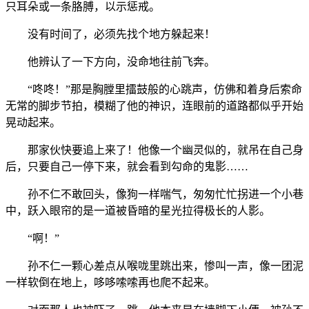
只耳朵或一条胳膊，以示惩戒。
没有时间了，必须先找个地方躲起来！
他辨认了一下方向，没命地往前飞奔。
“咚咚！”那是胸膛里擂鼓般的心跳声，仿佛和着身后索命
无常的脚步节拍，模糊了他的神识，连眼前的道路都似乎开始
晃动起来。
那家伙快要追上来了！他像一个幽灵似的，就吊在自己身
后，只要自己一停下来，就会看到勾命的鬼影……
孙不仁不敢回头，像狗一样喘气，匆匆忙忙拐进一个小巷
中，跃入眼帘的是一道被昏暗的星光拉得极长的人影。
“啊！”
孙不仁一颗心差点从喉咙里跳出来，惨叫一声，像一团泥
一样软倒在地上，哆哆嗦嗦再也爬不起来。