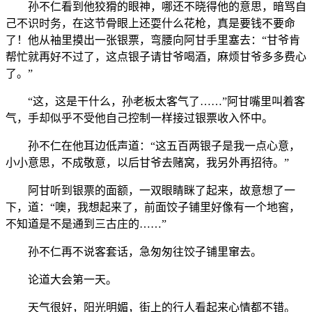
孙不仁看到他狡猾的眼神，哪还不晓得他的意思，暗骂自
己不识时务，在这节骨眼上还耍什么花枪，真是要钱不要命
了！他从袖里摸出一张银票，弯腰向阿甘手里塞去：“甘爷肯
帮忙就再好不过了，这点银子请甘爷喝酒，麻烦甘爷多多费心
了。”
“这，这是干什么，孙老板太客气了……”阿甘嘴里叫着客
气，手却似乎不受他自己控制一样接过银票收入怀中。
孙不仁在他耳边低声道：“这五百两银子是我一点心意，
小小意思，不成敬意，以后甘爷去赌窝，我另外再招待。”
阿甘听到银票的面额，一双眼睛眯了起来，故意想了一
下，道：“噢，我想起来了，前面饺子铺里好像有一个地窖，
不知道是不是通到三古庄的……”
孙不仁再不说客套话，急匆匆往饺子铺里窜去。
论道大会第一天。
天气很好，阳光明媚，街上的行人看起来心情都不错。