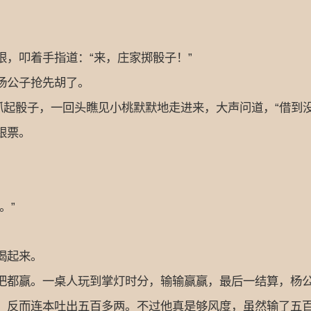
。
，叩着手指道：“来，庄家掷骰子！”
杨公子抢先胡了。
起骰子，一回头瞧见小桃默默地走进来，大声问道，“借到没
银票。
。”
喝起来。
都赢。一桌人玩到掌灯时分，输输赢赢，最后一结算，杨公
反而连本吐出五百多两。不过他真是够风度，虽然输了五百