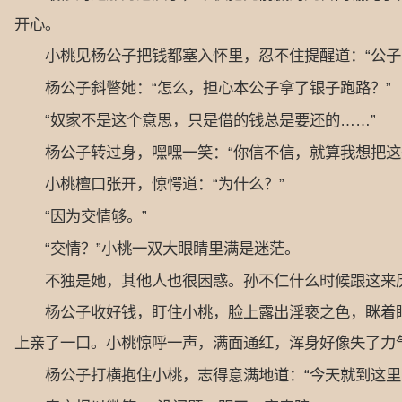
开心。
小桃见杨公子把钱都塞入怀里，忍不住提醒道：“公子
杨公子斜瞥她：“怎么，担心本公子拿了银子跑路？”
“奴家不是这个意思，只是借的钱总是要还的……”
杨公子转过身，嘿嘿一笑：“你信不信，就算我想把这
小桃檀口张开，惊愕道：“为什么？”
“因为交情够。”
“交情？”小桃一双大眼睛里满是迷茫。
不独是她，其他人也很困惑。孙不仁什么时候跟这来历
杨公子收好钱，盯住小桃，脸上露出淫亵之色，眯着眼睛
上亲了一口。小桃惊呼一声，满面通红，浑身好像失了力
杨公子打横抱住小桃，志得意满地道：“今天就到这里