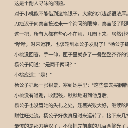
这是个耐人寻味的问题。
对于小桃能不能借到这笔银子，大家的兴趣都很浓厚
刀疤汉子向秦言投过来一个询问的眼神，秦言眨了眨眼
这一把，所有人都有些心不在焉，几圈下来，居然让
“哈哈，时来运转，也该轮到本公子发财了！”杨公子抓
小桃没回答，手一伸，匣子里就多了一叠整整齐齐的
杨公子问道：“是两千两吗？”
小桃应道：“是！”
杨公子抓起一张银票，塞到她手里：“这些拿去买胭脂
小桃没有道谢，收起钱，默默地退到他身后。
杨公子也没管她的失礼之处，趁着兴致大好，继续吆
财往旺处流。杨公子好像真是时来运转了，接下来几把
最惨的是那刀疤汉子，不仅把先前赢的几百两输光了，