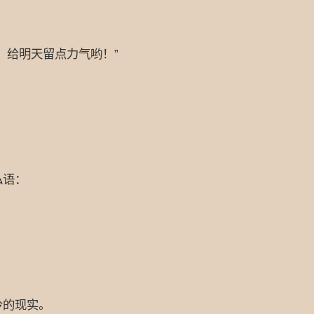
给明天留点力气哟！”
私语：
冷的现实。