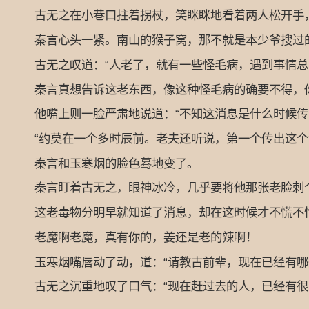
古无之在小巷口拄着拐杖，笑眯眯地看着两人松开手，咳
秦言心头一紧。南山的猴子窝，那不就是本少爷搜过的地
古无之叹道：“人老了，就有一些怪毛病，遇到事情总喜
秦言真想告诉这老东西，像这种怪毛病的确要不得，你
他嘴上则一脸严肃地说道：“不知这消息是什么时候传
“约莫在一个多时辰前。老夫还听说，第一个传出这个消
秦言和玉寒烟的脸色蓦地变了。
秦言盯着古无之，眼神冰冷，几乎要将他那张老脸刺
这老毒物分明早就知道了消息，却在这时候才不慌不忙
老魔啊老魔，真有你的，姜还是老的辣啊！
玉寒烟嘴唇动了动，道：“请教古前辈，现在已经有哪
古无之沉重地叹了口气：“现在赶过去的人，已经有很