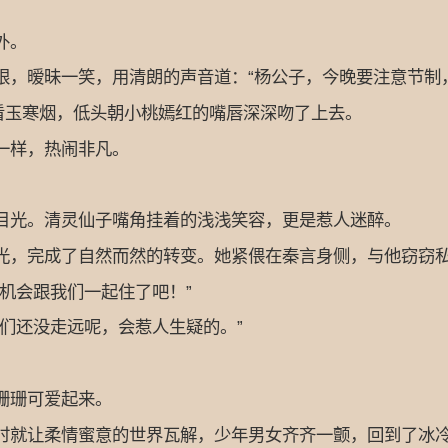
外。
暧昧一笑，用清朗的声音道：“杨公子，今晚要注意节制，
玉寒烟，低头朝小桃嫣红的嘴唇深深吻了上去。
一样，热闹非凡。
。
光。清灵仙子嘴角挂着的浅浅笑容，更是惹人迷醉。
，完成了自然而然的转变。她紧偎在秦言身侧，与他窃窃
机会跟我们一起住了吧！”
们还没走远呢，会惹人生疑的。”
珊珊可爱起来。
就让柔情蜜意的世界瓦解，少年男女齐齐一颤，回到了冰