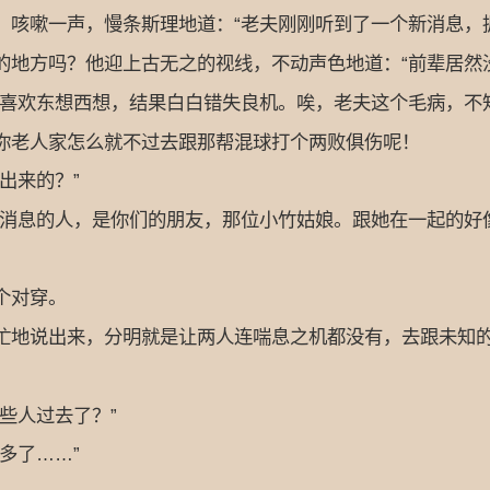
嗽一声，慢条斯理地道：“老夫刚刚听到了一个新消息，据
方吗？他迎上古无之的视线，不动声色地道：“前辈居然没
欢东想西想，结果白白错失良机。唉，老夫这个毛病，不知
老人家怎么就不过去跟那帮混球打个两败俱伤呢！
出来的？”
息的人，是你们的朋友，那位小竹姑娘。跟她在一起的好像
个对穿。
地说出来，分明就是让两人连喘息之机都没有，去跟未知的
些人过去了？”
多了……”