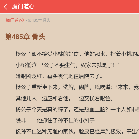
魔门道心
《
魔门道心
》
- 第485章 骨头
第485章 骨头
杨公子却不接受小桃的好意。他站起来，指着小桃的鼻子
小桃低泣：“公子不要生气，奴家去就是了！”
她眼圈泛红，垂头丧气地往后院去了。
杨公子重新坐下来，洗牌，砌牌，吆喝道：“来来，我
其他几人一边应和着他，一边交换着眼色。
杨公子今天是真的醉了，还是热血上脑？一个人如非醉
除非……他抓住了孙不仁的小辫子！
像孙不仁这种无耻的家伙，脸皮已经厚到极致，干出什