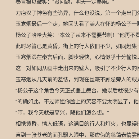
秦言报以微笑：“没问题，明天一定奉陪。”
刀疤汉子神色有些诡异，什么也没说，第一个走出门
玉寒烟最后一个走，她回头看了美人在怀的杨公子一眼，
杨公子哈哈大笑：“本公子从来不需要节制！”他再不看
此时尽管已是黄昏，街上的行人依旧不少，如同赶集
玉寒烟跟在秦言后面，脚步轻快，心情似乎十分愉悦
这一对如同从画中走出来的璧人，吸引了不少行人的目
玉寒烟从几天前的羞怯，到现在丝毫不顾忌旁人的眼光
“杨公子这个角色今天正式登上舞台，她以后就很少有
“的确如此，不过师姐你脸上的笑容不要太明显了，他
“哼，我今天就是高兴，随他们怎么想。”
相携黄昏，情人低语，这满目的行人和灯火，也显得
直到一张苍老的面孔飘入眼中，那虚伪的慈蔼表情霎时