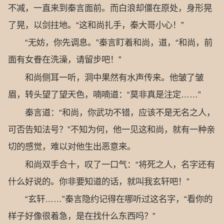
不减，一直来到秦言面前。而白浪却僵在原处，身形晃
了晃，以剑拄地。“这和尚扎手，秦大哥小心！”
“无妨，你先调息。”秦言盯着和尚，道，“和尚，前
面有女眷在洗澡，请留步吧！”
和尚侧耳一听，洞中果然有水声传来。他皱了皱
眉，转头望了望天色，喃喃道：“莫非真是注定……”
秦言道：“和尚，你武功不错，应该不是无名之人，
可否告知法号？”不知为何，他一见这和尚，就有一种亲
切的感觉，难以对他生出恶意来。
和尚双手合十，叹了一口气：“将死之人，名字还有
什么好说的。你非要知道的话，就叫我玄轩吧！”
“玄轩……”秦言隐约记得在哪听过这名字，“看你的
样子好像很着急，是在找什么东西吗？”