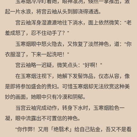
玉寒烟冷冷盯着她，眼神凛冽，倏然一掌推出，激
起一片水浪，将宫云袖从头到脚浇得通透。
宫云袖浑身湿漉漉地往下淌水，面上依然微笑：“老
羞成怒了，忍不住动手了？”
玉寒烟眼中怒火隐去，又恢复了淡然神色，道：“你
衣服湿了，下来一起洗吧！”
宫云袖略一迟疑，微笑点头：“好啊！”
在玉寒烟注视下，她解下发髻饰品，仪态从容，像
是即将参加盛会的贵妇。可惜玉寒烟却无法欣赏这种美
妙的画面，她眼中只有冷漠和阴郁。
当宫云袖完成动作，转身下水时，玉寒烟脸色一
凝，眼中流露出不可置信的神色。
“你作弊！又用「绝翳术」给自己贴金，吾又不是看