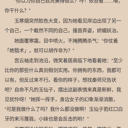
“你以为你自己就完美得很么？哼！依吾看……喂，
你干什么？”
玉寒烟突然脸色大变，因为她看见岸边出现了另一
个自己，一个截然不同的自己，搔首弄姿，娇媚妖冶。
她面覆寒霜，目中喷火，不掩腾腾杀气：“你仗着
「绝翳术」，就可以胡作非为？”
宫云袖走到池沿，微笑着居高临下地看着她：“至少
比你的那些什么真剑假剑实用。你拥有的东西，我都可
以有，但反过来不行。看你的样子，想找秦师兄告状
吧？自命不凡的玉仙子，摆出这副表情来真是新鲜，我
见犹怜呀！”她挥一挥手，身边女子的幻象渐渐消散，
“可是我做什么了吗？我什么都没做啊！玉仙子若红口白
牙的来污蔑我，小妹也是会反击的哟！”