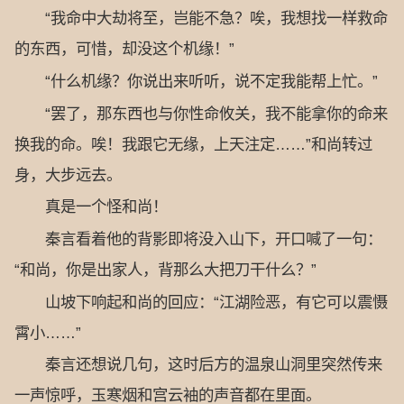
“我命中大劫将至，岂能不急？唉，我想找一样救命
的东西，可惜，却没这个机缘！”
“什么机缘？你说出来听听，说不定我能帮上忙。”
“罢了，那东西也与你性命攸关，我不能拿你的命来
换我的命。唉！我跟它无缘，上天注定……”和尚转过
身，大步远去。
真是一个怪和尚！
秦言看着他的背影即将没入山下，开口喊了一句：
“和尚，你是出家人，背那么大把刀干什么？”
山坡下响起和尚的回应：“江湖险恶，有它可以震慑
霄小……”
秦言还想说几句，这时后方的温泉山洞里突然传来
一声惊呼，玉寒烟和宫云袖的声音都在里面。