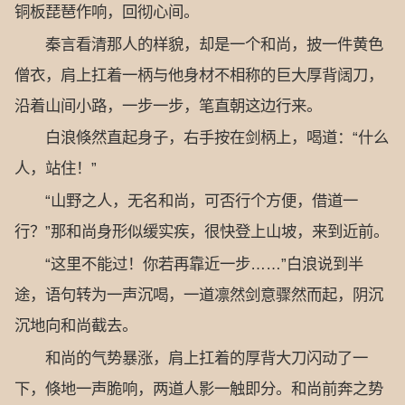
铜板琵琶作响，回彻心间。
秦言看清那人的样貌，却是一个和尚，披一件黄色
僧衣，肩上扛着一柄与他身材不相称的巨大厚背阔刀，
沿着山间小路，一步一步，笔直朝这边行来。
白浪倏然直起身子，右手按在剑柄上，喝道：“什么
人，站住！”
“山野之人，无名和尚，可否行个方便，借道一
行？”那和尚身形似缓实疾，很快登上山坡，来到近前。
“这里不能过！你若再靠近一步……”白浪说到半
途，语句转为一声沉喝，一道凛然剑意骤然而起，阴沉
沉地向和尚截去。
和尚的气势暴涨，肩上扛着的厚背大刀闪动了一
下，倏地一声脆响，两道人影一触即分。和尚前奔之势