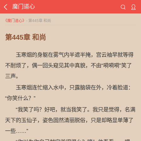
魔门道心
《
魔门道心
》
- 第445章 和尚
第445章 和尚
玉寒烟的身躯在雾气内半遮半掩，宫云袖早就等得
不耐烦了，偶一回头窥见其中真貌，不由“嗬嗬嗬”笑了
三声。
玉寒烟连忙缩入水中，只露脑袋在外，冷着脸道：
“你笑什么？”
“我笑了吗？好吧，就当我笑了。我只是觉得，名满
天下的玉仙子，姿色固然清丽脱俗，只是却略显单薄了
一些……”