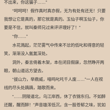
不出来，你这骗子……”
“呵呵呵！假作真时真亦假，无为有处有还无！只要
我想让它是真的，那它就是真的。玉仙子啊玉仙子，你
要是不信，就叫秦师兄过来评评理好了！”
“你……”
水花溅起，茫茫雾气中传来不忿的低叱和得意的轻
笑，渐渐没入氤氲深处。
洞外，秦言倚着木架，本在闭目假寐，忽然睁开两
眼，朝山道远方望去。
“拔山力，举鼎威，喑鸣叱吒千人废……”一人在视
线的尽头处踽踽，踏歌而来。
“……阴陵道北，乌江岸西，休了衣锦东归。不如醉
还醒，醒而醉！”声音雄浑低沉，含一股苍郁之味，犹如