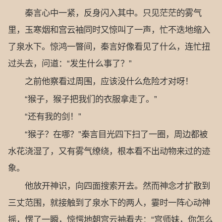
秦言心中一紧，反身闪入其中。只见茫茫的雾气
里，玉寒烟和宫云袖同时又惊叫了一声，忙不迭地缩入
了泉水下。惊鸿一瞥间，秦言好像看见了什么，连忙扭
过头去，问道：“发生什么事了？”
之前他察看过周围，应该没什么危险才对呀！
“猴子，猴子把我们的衣服拿走了。”
“还有我的剑！”
“猴子？在哪？”秦言目光四下扫了一圈，周边都被
水花浇湿了，又有雾气缭绕，根本看不出动物来过的迹
象。
他放开神识，向四面搜索开去。然而神念才扩散到
三丈范围，就接触到了泉水下的两人，霎时一阵心动神
摇，愣了一瞬，惊愕地朝宫云袖看去：“宫师妹，你怎么