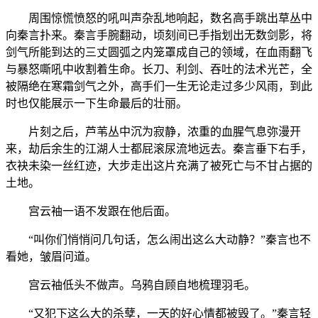
周围惊慌愤怒的吼叫声杂乱地响起，数名高手跳出草丛中
向秦言扑来。秦言手腕翻动，顷刻间已手指划出无数剑影，将
剑气所能到达的三丈圆弧之内笼罩成自己的领域，在血雨翻飞
与暴怒嘶吼中收割着生命。长刀、利剑、吞吐的法术光芒，全
被隔绝在寒霜剑气之外，高手们一生无论走过多少风雨，到此
时也仅能展示一下生命最后的壮丽。
片刻之后，芦苇丛中沉为寂静，浓重的血腥气息弥漫开
来，劫后余生的江湖人士都屁滚尿流地远去。秦言垂下右手，
衣袂未染一丝红迹，大步走出这片充满了被死亡与不甘占据的
土地。
宫云袖一语不发跟在他后面。
“叫你们悄悄问几句话，怎么闹出这么大动静？”秦言也不
看她，皱眉问道。
宫云袖低头不做声。乌鸦自顾自地梳理羽毛。
“又犯下这么大的杀孽，一天的好心情都被毁了。”秦言轻