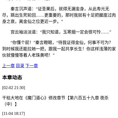
秦言沉声道：“证圣果后，就得无漏金身，从此寿元无
尽，跳出生死轮回……更重要的，那时我就有十足把握度过肉
身之衰，离金仙之位更近一步。”
宫云袖淡淡道：“我只知道，玉寒烟一定会很可怜……”
“你懂个屁！”秦言瞪眼，“待我证得金仙，何事不可为？
到时候我还能拉她一把，跟我一起共享长生！你这样浅薄的家
伙就慢慢等着人老珠黄吧！”
上一章
目录
下一章
本章动态
[02-02 21:30]
干枯大地
在
《魔门道心》
修改章节
【第六百五十九章 夜杀
（中）】
[11-04 18:17]