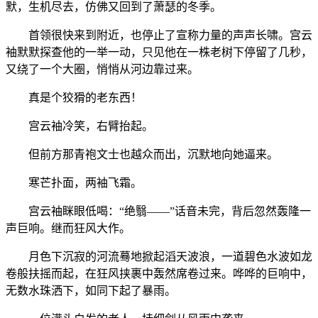
默，生机尽去，仿佛又回到了萧瑟的冬季。
首领很快来到附近，也停止了宣称力量的声声长啸。宫云
袖默默探查他的一举一动，只见他在一株老树下停留了几秒，
又绕了一个大圈，悄悄从河边靠过来。
真是个狡猾的老东西！
宫云袖冷笑，右臂抬起。
但前方那青袍文士也越众而出，沉默地向她逼来。
寒芒扑面，两袖飞霜。
宫云袖眯眼低喝：“绝翳——”话音未完，背后忽然轰隆一
声巨响。继而狂风大作。
月色下沉寂的河流蓦地掀起滔天波浪，一道碧色水波如龙
卷般扶摇而起，在狂风挟裹中轰然席卷过来。哗哗的巨响中，
无数水珠洒下，如同下起了暴雨。