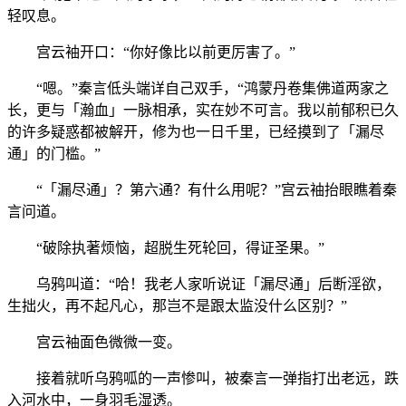
轻叹息。
宫云袖开口：“你好像比以前更厉害了。”
“嗯。”秦言低头端详自己双手，“鸿蒙丹卷集佛道两家之
长，更与「瀚血」一脉相承，实在妙不可言。我以前郁积已久
的许多疑惑都被解开，修为也一日千里，已经摸到了「漏尽
通」的门槛。”
“「漏尽通」？第六通？有什么用呢？”宫云袖抬眼瞧着秦
言问道。
“破除执著烦恼，超脱生死轮回，得证圣果。”
乌鸦叫道：“哈！我老人家听说证「漏尽通」后断淫欲，
生拙火，再不起凡心，那岂不是跟太监没什么区别？”
宫云袖面色微微一变。
接着就听乌鸦呱的一声惨叫，被秦言一弹指打出老远，跌
入河水中，一身羽毛湿透。