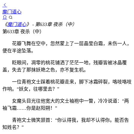
魔门道心
《
魔门道心
》
- 第633章 夜杀（中）
第633章 夜杀（中）
花瓣飞舞在空中，忽然蒙上了一层晶莹白霜，未伤一人，
便在半途坠落。
眨眼间，凋零的桃花铺洒了茫茫一地，残瓣皆被冰晶覆
盖，失去了那抹妖艳之色，亦不复生机。
一位青袍文士踩着桃花瓣走来，脚下冰霜碎裂，咯吱咯吱
作响。“妖女，往哪里去？”
女魔头目光往他宽大的文士袖袍中一瞥，冷冷说道：“两
袖飞霜……你是赵阳朔！”
青袍文士微笑颔首：“你认得我，我却不认得你。能否告
知姓名？”