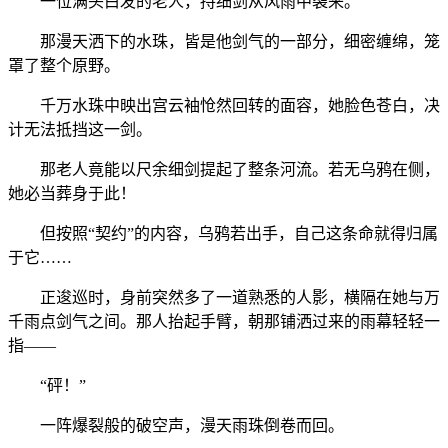
一位满头白发的老人，持细剑从风雨中袭来。
那漫天洒下的水珠，皆是他剑气的一部分，细密缠绵，笼
罩了整个原野。
千万水珠中映出宫云袖怆然回转的面容，她脸色苍白，决
计无法抵挡这一剑。
那老人竟能以尺余细剑提起了整条河流。若无乌鸦在侧，
她必当葬身于此！
但按照“契约”的内容，乌鸦若出手，自己这条命就得归属
于它……
正逡巡时，身前突然多了一道熟悉的人影，横隔在她与万
千雨点剑气之间。那人抬起手臂，朝那铺洒过来的雨幕轻轻一
指——
“砰！”
一阵爆裂般的破空声，漫天雨珠倒卷而回。