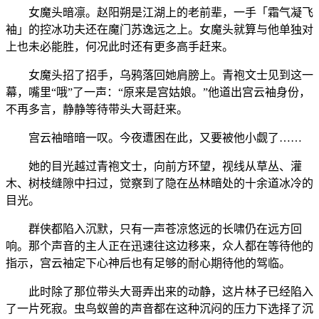
女魔头暗凛。赵阳朔是江湖上的老前辈，一手「霜气凝飞
袖」的控冰功夫还在魔门苏逸远之上。女魔头就算与他单独对
上也未必能胜，何况此时还有更多高手赶来。
女魔头招了招手，乌鸦落回她肩膀上。青袍文士见到这一
幕，嘴里“哦”了一声：“原来是宫姑娘。”他道出宫云袖身份，
不再多言，静静等待带头大哥赶来。
宫云袖暗暗一叹。今夜遭困在此，又要被他小觑了……
她的目光越过青袍文士，向前方环望，视线从草丛、灌
木、树枝缝隙中扫过，觉察到了隐在丛林暗处的十余道冰冷的
目光。
群侠都陷入沉默，只有一声苍凉悠远的长啸仍在远方回
响。那个声音的主人正在迅速往这边移来，众人都在等待他的
指示，宫云袖定下心神后也有足够的耐心期待他的驾临。
此时除了那位带头大哥弄出来的动静，这片林子已经陷入
了一片死寂。虫鸟蚁兽的声音都在这种沉闷的压力下选择了沉