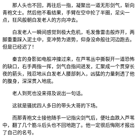
那人头也不回，再往后一指，凝聚出一道无形剑气，斩向
青袍文士。然后他不看结果，手臂在空中抡了半圈，足尖一
点，狂风般朝白发老人的方向冲去。
白发老人一瞬间感觉到极大危机，毛发像雷击般炸开，两
脚重重踩入泥土中，变冲势为退势，仰身没命般往河边跑去。
但是已经迟了！
秦言的身影如电般冲撞过来，在芦苇丛中撕裂开一道恐怖
的缺口，右手两指一挥，剑气自指间迸发，汇聚成一个贯穿长
夜的箭头，残忍地从白发老人腰部刺入，凶猛的力量刺透了他
的腹身，深深贯入地底。
老人到死也没来得及说出一句话。
这就是骚扰四人多日的带头大哥的下场。
而那青袍文士接他随手一记指尖剑气后，便吐血跌入芦苇
中，翻了几个筋斗后头也不回地跑了。他一定很后悔刚才报出
了自己的名号。