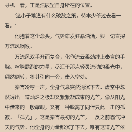
寻机一看，正是浩辰罡自身所在的位置。
‘这小子难道有什么破敌之策，待本少爷过去看一
看。’
他抱着这个念头，气势愈发狂暴汹涌，狠一记直探
万流风咽喉。
万流风双手开而复合，化作流云柔劲缠上秦言的手
腕。喧腾霸烈的力量，尽汇于那点轻灵流动的柔光中，
翩然倒转，将其引向一旁，击入空处。
秦言冷哼一声，全身气息突然消沉下去。虚空中忽
然透出一道灿烂之极却又紧紧凝成束的光芒，像从阳光
中借来的一般耀眼，又有一种脱离了同伴只此一击的孤
寂。「孤光」，这是秦言最初的光芒，一反之前霸气冲
天的气势。他全身的力量都沉了下去，唯有这道光芒依