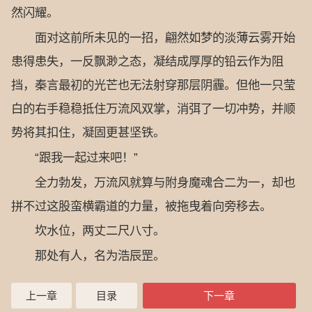
然闪耀。
面对这前所未见的一招，翩然如梦的淡薄云雾开始
患得患失，一反飘渺之态，凝结成厚厚的铅云作为阻
挡，秦言最初的光芒也无法射穿那层阴霾。但他一只莹
白的右手稳稳抵住万流风双掌，消弭了一切冲势，并顺
势将其扣住，凝固更甚坚铁。
“跟我一起过来吧！”
全力勃发，万流风就算与附身魔魂合二为一，却也
拼不过这股蛮横霸道的力量，被拖曳着向旁移去。
坎水位，两丈二尺八寸。
那处有人，名为浩辰罡。
上一章
目录
下一章