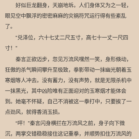
好似巨龙翻身，天崩地坼。人们身体又为之一轻，
眼见空中飘浮的密密麻麻的灾祸符咒运行得有些紊乱
了。
“兑泽位，六十七丈二尺五寸，高七十一丈一尺四
寸！”
秦言正欲迈步，忽见万流风嘿然一笑，身形倏动，
狂傲的杀气瞬间攀升至极致，拳影带动一抹幽光朝着玉
寒烟等人冲去。没有蓄力，没有声势，就是无限杀机中
一抹黑光，其中凶险唯有正面迎对的玉寒烟才能体会
到。她毫不怀疑，自己不消被这一拳打中，只要挨了一
点劲风，就得香消玉损。
“呯！”秦言闪身横拦在万流风之前，身子向下微
沉，两掌交错稳稳接住这记重拳，并顺势扣住万流风的