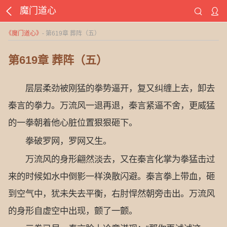
魔门道心
《
魔门道心
》
- 第619章 葬阵（五）
第619章 葬阵（五）
层层柔劲被刚猛的拳势逼开，复又纠缠上去，卸去
秦言的拳力。万流风一退再退，秦言紧逼不舍，更威猛
的一拳朝着他心脏位置狠狠砸下。
拳破罗网，罗网又生。
万流风的身形翩然淡去，又在秦言化掌为拳猛击过
来的时候如水中倒影一样涣散闪避。秦言拳上带血，砸
到空气中，犹未失去平衡，右肘悍然朝旁击出。万流风
的身形自虚空中出现，颤了一颤。