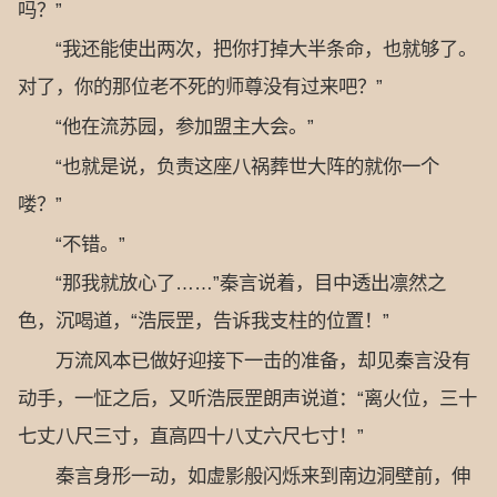
吗？”
“我还能使出两次，把你打掉大半条命，也就够了。
对了，你的那位老不死的师尊没有过来吧？”
“他在流苏园，参加盟主大会。”
“也就是说，负责这座八祸葬世大阵的就你一个
喽？”
“不错。”
“那我就放心了……”秦言说着，目中透出凛然之
色，沉喝道，“浩辰罡，告诉我支柱的位置！”
万流风本已做好迎接下一击的准备，却见秦言没有
动手，一怔之后，又听浩辰罡朗声说道：“离火位，三十
七丈八尺三寸，直高四十八丈六尺七寸！”
秦言身形一动，如虚影般闪烁来到南边洞壁前，伸