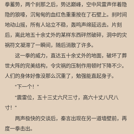
拳蓄势，两个刹那之后，势达巅峰，空中风雷声伴着隐
隐的狼嚎，沉甸甸的血红色重重按在了石壁上。刹时间
地动山摇，所有人站立不稳，轰鸣声绵延远去。片刻
后，离此地五十余丈外的某样东西砰然破碎，洞中的灾
祸符文凝滞了一瞬间，随后消散了许多。
这一拳的威力，直达五十余丈外的地面，破坏了葬
世大阵的完美结构，令灾祸的压制作用顿时下降不少。
人们的身体好像没那么沉重了，勉强能直起身子。
“下一个！”
“震雷位，五十三丈六尺三寸，高六十丈八尺八
寸！”
两声极快的交谈后，秦言出现在另一道墙壁前，再
度一拳击出。