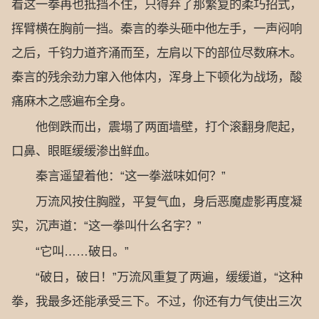
看这一拳再也抵挡不住，只得弃了那繁复的柔巧招式，
挥臂横在胸前一挡。秦言的拳头砸中他左手，一声闷响
之后，千钧力道齐涌而至，左肩以下的部位尽数麻木。
秦言的残余劲力窜入他体内，浑身上下顿化为战场，酸
痛麻木之感遍布全身。
他倒跌而出，震塌了两面墙壁，打个滚翻身爬起，
口鼻、眼眶缓缓渗出鲜血。
秦言遥望着他：“这一拳滋味如何？”
万流风按住胸膛，平复气血，身后恶魔虚影再度凝
实，沉声道：“这一拳叫什么名字？”
“它叫……破日。”
“破日，破日！”万流风重复了两遍，缓缓道，“这种
拳，我最多还能承受三下。不过，你还有力气使出三次