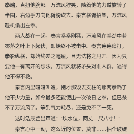
拳端，直扭他腕部。万流风狞笑，随着他的力道旋转了
半圈，右边手刀向他臂膀砍去。秦言横臂招架，万流风
趁机偷出左拳。
两人战在一起，秦言拳拳刚猛，万流风在拳劲中若
零落之叶上下起伏，却始终不被击中。秦言连连追打，
拳影纵横，却始终差之毫厘，且无法将之甩开。因为只
要他一有离开的想法，万流风就将矛头对准人群，逼得
他不得不救。
秦言内里暗暗叫遭。刚才那毁去支柱的那两拳耗了
他不少力量，如今最多还能使出一次破日之拳，但已杀
不了万流风了。等到气力耗尽，还是免不了一死。
这时浩辰罡出声道：“坎水位，两丈二尺八寸！”
秦言心中一动，这么近的位置，莫非……抽个破绽