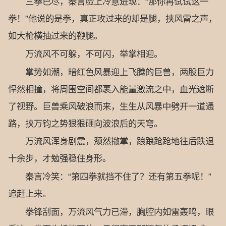
三拳已尽，秦言脸上冷意迸现：“那你再试试这一
拳！”他说的是拳，真正攻过来的却是腿，挟风雷之声，
如大枪横抽过来的鞭腿。
万流风不可躲，不可闪，举掌相迎。
掌势如潮，暗红色风暴迎上飞腾的巨兽，两股巨力
悍然相撞，将周围空间都裹入能量激流之中，血光遮断
了视野。巨兽乘风破浪而来，生生从风暴中劈开一道通
路，挟万钧之势狠狠砸向波浪后的天穹。
万流风浑身剧震，颓然撤掌，踉踉跄跄地往后跌退
十余步，才勉强稳住身形。
秦言冷笑：“第四拳就挡不住了？还有第五拳呢！”
追赶上来。
拳锋刮面，万流风气力已滞，胸腔内如雷轰鸣，眼