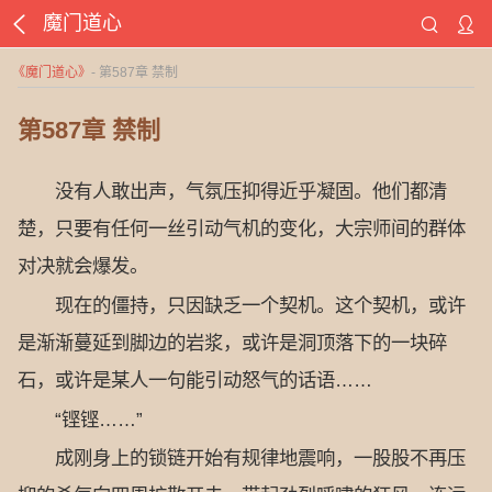
魔门道心
《
魔门道心
》
- 第587章 禁制
第587章 禁制
没有人敢出声，气氛压抑得近乎凝固。他们都清
楚，只要有任何一丝引动气机的变化，大宗师间的群体
对决就会爆发。
现在的僵持，只因缺乏一个契机。这个契机，或许
是渐渐蔓延到脚边的岩浆，或许是洞顶落下的一块碎
石，或许是某人一句能引动怒气的话语……
“铿铿……”
成刚身上的锁链开始有规律地震响，一股股不再压