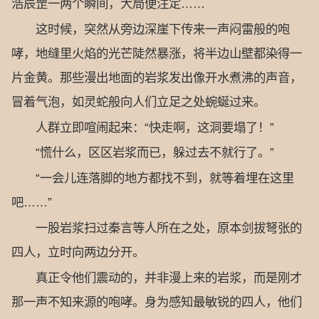
浩辰罡一两个瞬间，大局便注定……
这时候，突然从旁边深崖下传来一声闷雷般的咆
哮，地缝里火焰的光芒陡然暴涨，将半边山壁都染得一
片金黄。那些漫出地面的岩浆发出像开水煮沸的声音，
冒着气泡，如灵蛇般向人们立足之处蜿蜒过来。
人群立即喧闹起来：“快走啊，这洞要塌了！”
“慌什么，区区岩浆而已，躲过去不就行了。”
“一会儿连落脚的地方都找不到，就等着埋在这里
吧……”
一股岩浆扫过秦言等人所在之处，原本剑拔弩张的
四人，立时向两边分开。
真正令他们震动的，并非漫上来的岩浆，而是刚才
那一声不知来源的咆哮。身为感知最敏锐的四人，他们