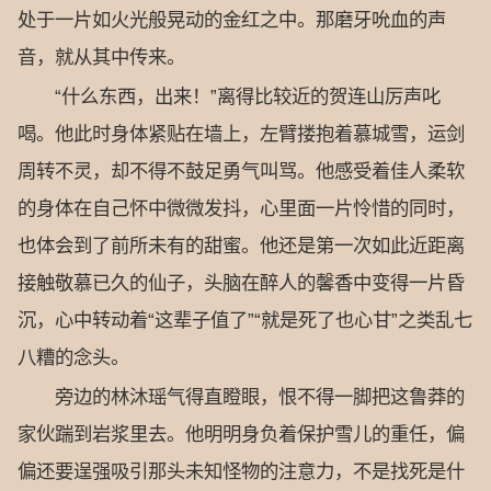
处于一片如火光般晃动的金红之中。那磨牙吮血的声
音，就从其中传来。
“什么东西，出来！”离得比较近的贺连山厉声叱
喝。他此时身体紧贴在墙上，左臂搂抱着慕城雪，运剑
周转不灵，却不得不鼓足勇气叫骂。他感受着佳人柔软
的身体在自己怀中微微发抖，心里面一片怜惜的同时，
也体会到了前所未有的甜蜜。他还是第一次如此近距离
接触敬慕已久的仙子，头脑在醉人的馨香中变得一片昏
沉，心中转动着“这辈子值了”“就是死了也心甘”之类乱七
八糟的念头。
旁边的林沐瑶气得直瞪眼，恨不得一脚把这鲁莽的
家伙踹到岩浆里去。他明明身负着保护雪儿的重任，偏
偏还要逞强吸引那头未知怪物的注意力，不是找死是什