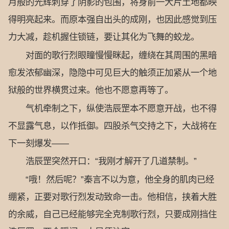
月般的光辉刺穿了阴影的包围，将身前一大片土地都映
得明亮起来。而原本强自出头的成刚，也因此感觉到压
力大减，趁机握住锁链，要让其化为飞舞的蛟龙。
对面的歌行烈眼瞳慢慢眯起，缠绕在其周围的黑暗
愈发浓郁幽深，隐隐中可见巨大的触须正加紧从一个地
狱般的世界横贯过来。他也不愿意再等了。
气机牵制之下，纵使浩辰罡本不愿意开战，也不得
不显露气息，以作抵御。四股杀气交持之下，大战将在
下一刻爆发——
浩辰罡突然开口：“我刚才解开了几道禁制。”
“哦！然后呢？”秦言不以为意，他全身的肌肉已经
绷紧，正要对歌行烈发动致命一击。他相信，挟着大胜
的余威，自己已经能够完全克制歌行烈，只要成刚挡住