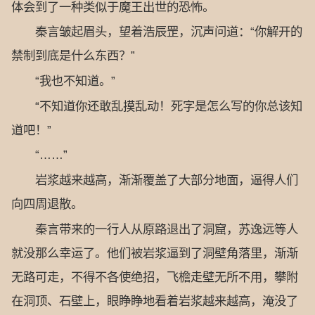
体会到了一种类似于魔王出世的恐怖。
秦言皱起眉头，望着浩辰罡，沉声问道：“你解开的
禁制到底是什么东西？”
“我也不知道。”
“不知道你还敢乱摸乱动！死字是怎么写的你总该知
道吧！”
“……”
岩浆越来越高，渐渐覆盖了大部分地面，逼得人们
向四周退散。
秦言带来的一行人从原路退出了洞窟，苏逸远等人
就没那么幸运了。他们被岩浆逼到了洞壁角落里，渐渐
无路可走，不得不各使绝招，飞檐走壁无所不用，攀附
在洞顶、石壁上，眼睁睁地看着岩浆越来越高，淹没了