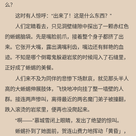
么？
这时有人惊呼：“出来了！这是什么东西？”
人们定睛看去，只见洞壁缝隙中探出了一颗赤红色
的蜥蜴脑袋。先是嘴脸前爪，接着整个身子都挤了出
来。它张开大嘴，露出满嘴利齿，嘴边还有鲜艳的血
迹。不知是哪个倒霉鬼躲避岩浆的时候闯入了石缝里，
正好成了蜥蜴的美餐。
人们来不及为同伴的悲惨下场默哀，就见那头半人
高的大蜥蜴伸展肢体，飞快地冲向挂了整一墙壁的人
群。接连两声惨叫，离得最近的两名魔门弟子被撞翻，
跌入滚烫的岩浆里，便再也没爬起来。
“啊——”慕城雪闭上眼睛，发出了绝望的惊叫。
蜥蜴扑到了她面前，贺连山费力地挥动「黄昏」，