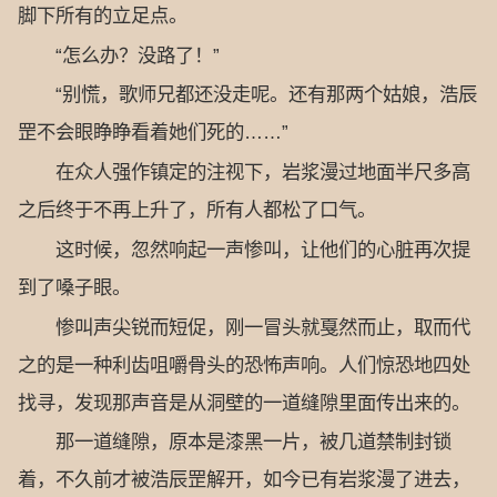
脚下所有的立足点。
“怎么办？没路了！”
“别慌，歌师兄都还没走呢。还有那两个姑娘，浩辰
罡不会眼睁睁看着她们死的……”
在众人强作镇定的注视下，岩浆漫过地面半尺多高
之后终于不再上升了，所有人都松了口气。
这时候，忽然响起一声惨叫，让他们的心脏再次提
到了嗓子眼。
惨叫声尖锐而短促，刚一冒头就戛然而止，取而代
之的是一种利齿咀嚼骨头的恐怖声响。人们惊恐地四处
找寻，发现那声音是从洞壁的一道缝隙里面传出来的。
那一道缝隙，原本是漆黑一片，被几道禁制封锁
着，不久前才被浩辰罡解开，如今已有岩浆漫了进去，