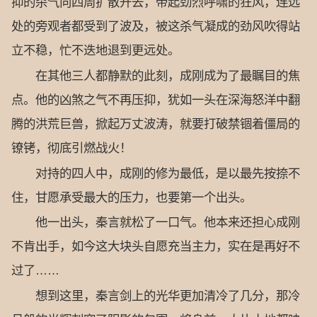
抑的杀气向四周扩散开去，带起劲烈呼啸的狂风，连远
处的旁观者都受到了波及，被这杀气凝成的劲风吹得站
立不稳，忙不迭地退到更远处。
在其他三人都静默的此刻，成刚成为了最瞩目的焦
点。他的凶煞之气不再压抑，犹如一头在深海怒洋中翻
腾的洪荒巨兽，掀起万丈波涛，就要打破禁锢着僵局的
镣铐，彻底引燃战火！
对持的四人中，成刚的修为最低，是以最先按捺不
住，甘愿承受最大的压力，也要第一个出头。
他一出头，秦言就松了一口气。他本来还担心成刚
不肯出手，如今这大块头自愿充当主力，实在是再好不
过了……
想到这里，秦言剑上的光华更加清冷了几分，那冷