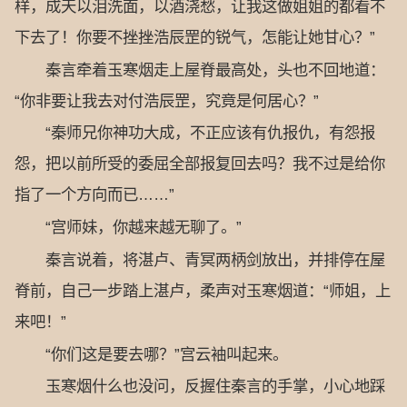
样，成天以泪洗面，以酒浇愁，让我这做姐姐的都看不
下去了！你要不挫挫浩辰罡的锐气，怎能让她甘心？”
秦言牵着玉寒烟走上屋脊最高处，头也不回地道：
“你非要让我去对付浩辰罡，究竟是何居心？”
“秦师兄你神功大成，不正应该有仇报仇，有怨报
怨，把以前所受的委屈全部报复回去吗？我不过是给你
指了一个方向而已……”
“宫师妹，你越来越无聊了。”
秦言说着，将湛卢、青冥两柄剑放出，并排停在屋
脊前，自己一步踏上湛卢，柔声对玉寒烟道：“师姐，上
来吧！”
“你们这是要去哪？”宫云袖叫起来。
玉寒烟什么也没问，反握住秦言的手掌，小心地踩