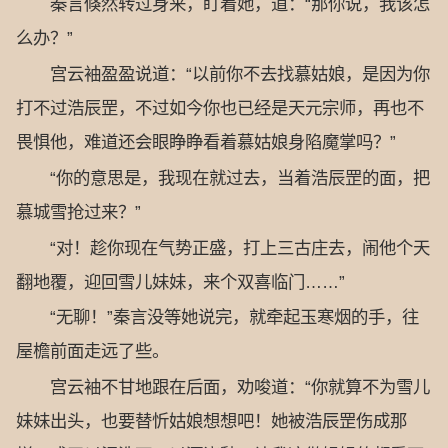
秦言倏然转过身来，盯着她，道：“那你说，我该怎
么办？”
宫云袖盈盈说道：“以前你不去找慕姑娘，是因为你
打不过浩辰罡，不过如今你也已经是天元宗师，再也不
畏惧他，难道还会眼睁睁看着慕姑娘身陷魔掌吗？”
“你的意思是，我现在就过去，当着浩辰罡的面，把
慕城雪抢过来？”
“对！趁你现在气势正盛，打上三古庄去，闹他个天
翻地覆，迎回雪儿妹妹，来个双喜临门……”
“无聊！”秦言没等她说完，就牵起玉寒烟的手，往
屋檐前面走远了些。
宫云袖不甘地跟在后面，劝唆道：“你就算不为雪儿
妹妹出头，也要替忻姑娘想想吧！她被浩辰罡伤成那