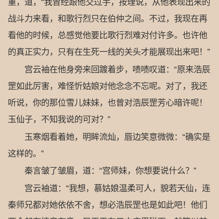
重，道，“我曾经跟他交过手，按理说，从他表现出来的
战斗力来看，和歌行烈只在伯仲之间。不过，我现在再
看他的时候，总感觉他要比歌行烈难对付许多。也许他
的真正实力，只有在生死一线的关头才能展现出来吧！”
宫云袖在他身旁来回踱着步，啧啧叹道：“原来浩辰
罡如此厉害，难怪忻姑娘对他念念不忘呢。对了，我还
听说，你的那位雪儿妹妹，也曾对浩辰罡芳心暗许呢！
玉仙子，不知我说的可对？”
玉寒烟看着她，明眸流灿，唇边笑意微微：“确实是
这样的。”
秦言皱了皱眉，道：“宫师妹，你想要说什么？”
宫云袖道：“我想，慕姑娘温柔可人，貌若天仙，连
秦师兄都对她依依不舍，想必浩辰罡也是如此吧！他们