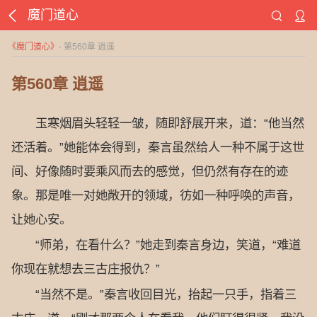
魔门道心
《
魔门道心
》
- 第560章 逍遥
第560章 逍遥
玉寒烟眉头轻轻一皱，随即舒展开来，道：“他当然
还活着。”她能体会得到，秦言虽然给人一种不属于这世
间、好像随时要乘风而去的感觉，但仍然有存在的迹
象。那是唯一对她敞开的领域，彷如一种呼唤的声音，
让她心安。
“师弟，在看什么？”她走到秦言身边，笑道，“难道
你现在就想去三古庄报仇？”
“当然不是。”秦言收回目光，抬起一只手，指着三