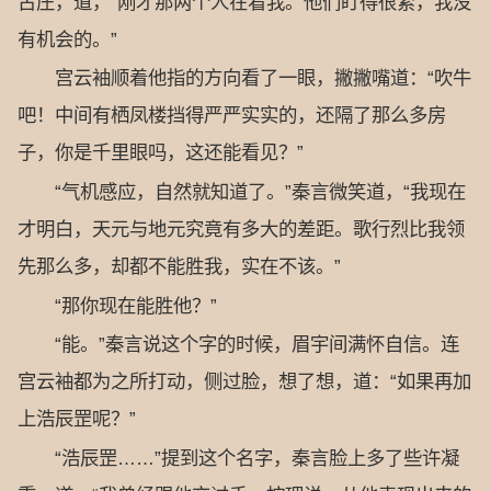
古庄，道，“刚才那两个人在看我。他们盯得很紧，我没
有机会的。”
宫云袖顺着他指的方向看了一眼，撇撇嘴道：“吹牛
吧！中间有栖凤楼挡得严严实实的，还隔了那么多房
子，你是千里眼吗，这还能看见？”
“气机感应，自然就知道了。”秦言微笑道，“我现在
才明白，天元与地元究竟有多大的差距。歌行烈比我领
先那么多，却都不能胜我，实在不该。”
“那你现在能胜他？”
“能。”秦言说这个字的时候，眉宇间满怀自信。连
宫云袖都为之所打动，侧过脸，想了想，道：“如果再加
上浩辰罡呢？”
“浩辰罡……”提到这个名字，秦言脸上多了些许凝