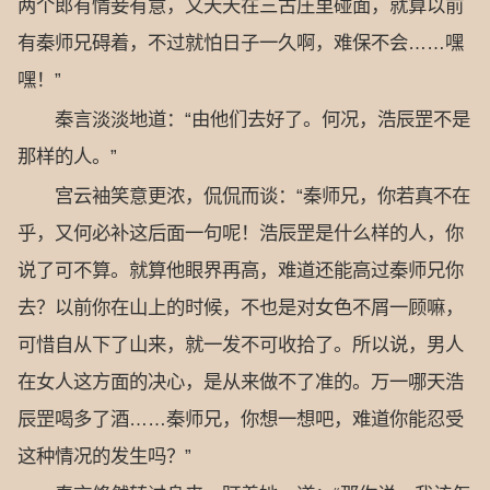
两个郎有情妾有意，又天天在三古庄里碰面，就算以前
有秦师兄碍着，不过就怕日子一久啊，难保不会……嘿
嘿！”
秦言淡淡地道：“由他们去好了。何况，浩辰罡不是
那样的人。”
宫云袖笑意更浓，侃侃而谈：“秦师兄，你若真不在
乎，又何必补这后面一句呢！浩辰罡是什么样的人，你
说了可不算。就算他眼界再高，难道还能高过秦师兄你
去？以前你在山上的时候，不也是对女色不屑一顾嘛，
可惜自从下了山来，就一发不可收拾了。所以说，男人
在女人这方面的决心，是从来做不了准的。万一哪天浩
辰罡喝多了酒……秦师兄，你想一想吧，难道你能忍受
这种情况的发生吗？”