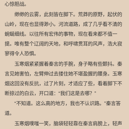
心惊胆战。
缈缈的云雾，此刻皆在脚下。荒莽的原野，起伏的
山岭，现在也显得渺小。河流道路，成了几乎看不清的
蜿蜒细线。以往所有宏伟的事物，现在看来都不值一
提。唯有整个辽阔的天地，和呼啸贯耳的风声，浩大寂
寥得令人恐惧。
玉寒烟紧紧握着秦言的手腕，身子略有些颤抖。秦
言见她害怕，左臂伸过去搂住她不堪盈握的腰身。玉寒
烟这回没有反抗，过了片刻，才适应了些，看着脚下不
断掠过的白云，开口道：“我们这是去哪？”
“不知道。这么高的地方，我也不认识路。”秦言答
道。
玉寒烟噗嗤一笑，脑袋轻轻靠在秦言肩膀上，轻声