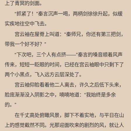
上了青冥的剑面。
“抓紧了！”秦言沉声一喝，两柄剑徐徐升起，似缓
实疾地往空中飞去。
宫云袖在屋脊上叫道：“秦师兄，你还有第三把剑，
带我一个好不好？”
“下次吧，三个人有点挤——”秦言的嗓音顺着风声
传来，短短一眨眼的时间，已经在宫云袖眼中只剩下了
两个小黑点，飞入远方云层深处了。
宫云袖仰脸看着他二人离去，许久之后低下头来，
脸庞渐渐没入阴影之中，喃喃地道：“我始终是多余
的。”
在千丈高处俯瞰风景，脚下不着实地，与平日在山
上的感觉截然不同。光那迎面吹来的剧烈的风，就让人