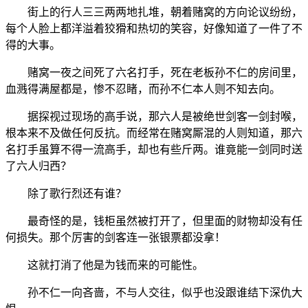
街上的行人三三两两地扎堆，朝着赌窝的方向论议纷纷，
每个人脸上都洋溢着狡猾和热切的笑容，好像知道了一件了不
得的大事。
赌窝一夜之间死了六名打手，死在老板孙不仁的房间里，
血溅得满屋都是，惨不忍睹，而孙不仁本人则不知去向。
据探视过现场的高手说，那六人是被绝世剑客一剑封喉，
根本来不及做任何反抗。而经常在赌窝厮混的人则知道，那六
名打手虽算不得一流高手，却也有些斤两。谁竟能一剑同时送
了六人归西？
除了歌行烈还有谁？
最奇怪的是，钱柜虽然被打开了，但里面的财物却没有任
何损失。那个厉害的剑客连一张银票都没拿！
这就打消了他是为钱而来的可能性。
孙不仁一向吝啬，不与人交往，似乎也没跟谁结下深仇大