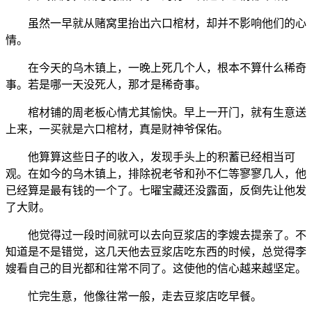
虽然一早就从赌窝里抬出六口棺材，却并不影响他们的心
情。
在今天的乌木镇上，一晚上死几个人，根本不算什么稀奇
事。若是哪一天没死人，那才是稀奇事。
棺材铺的周老板心情尤其愉快。早上一开门，就有生意送
上来，一买就是六口棺材，真是财神爷保佑。
他算算这些日子的收入，发现手头上的积蓄已经相当可
观。在如今的乌木镇上，排除祝老爷和孙不仁等寥寥几人，他
已经算是最有钱的一个了。七曜宝藏还没露面，反倒先让他发
了大财。
他觉得过一段时间就可以去向豆浆店的李嫂去提亲了。不
知道是不是错觉，这几天他去豆浆店吃东西的时候，总觉得李
嫂看自己的目光都和往常不同了。这使他的信心越来越坚定。
忙完生意，他像往常一般，走去豆浆店吃早餐。