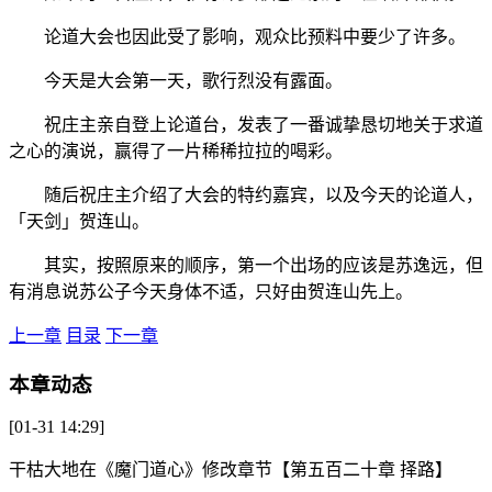
论道大会也因此受了影响，观众比预料中要少了许多。
今天是大会第一天，歌行烈没有露面。
祝庄主亲自登上论道台，发表了一番诚挚恳切地关于求道
之心的演说，赢得了一片稀稀拉拉的喝彩。
随后祝庄主介绍了大会的特约嘉宾，以及今天的论道人，
「天剑」贺连山。
其实，按照原来的顺序，第一个出场的应该是苏逸远，但
有消息说苏公子今天身体不适，只好由贺连山先上。
上一章
目录
下一章
本章动态
[01-31 14:29]
干枯大地
在
《魔门道心》
修改章节
【第五百二十章 择路】