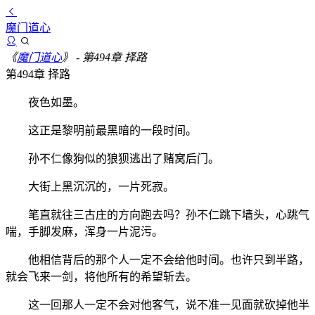
魔门道心
《
魔门道心
》
- 第494章 择路
第494章 择路
夜色如墨。
这正是黎明前最黑暗的一段时间。
孙不仁像狗似的狼狈逃出了赌窝后门。
大街上黑沉沉的，一片死寂。
笔直就往三古庄的方向跑去吗？孙不仁跳下墙头，心跳气
喘，手脚发麻，浑身一片泥污。
他相信背后的那个人一定不会给他时间。也许只到半路，
就会飞来一剑，将他所有的希望斩去。
这一回那人一定不会对他客气，说不准一见面就砍掉他半