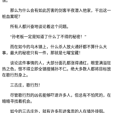
恨。
那么为什么会有如此厉害的剑客半夜潜入他家，干出这一
桩血案呢？
所有人都兴奋地谈论着这个问题。
“孙老板一定是知道了什么了不得的秘密！”
而在如今的乌木镇上，什么杀人放火通奸都不算什么大
事，最大的秘密只有一件，那就是七曜宝藏！
谈论这件事情的人，大部分面孔都涨得通红，眼里满溢狂
热之色，恨不得立即全镇搜捕孙不仁。绝大多数人都将目标放
在歌行烈身上。
三古庄，歌行烈！
尽管歌行烈的凶名能够吓退许多人，但总有不怕死的，在
暗暗寻找着机会。
如今的三古庄外，就有许多形迹鬼祟的人在墙外徘徊。