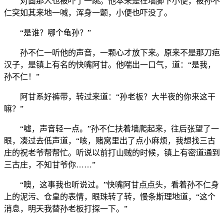
对面那人也被吓了一跳。他本来是在墙脚下小便，被孙不
仁突如其来地一喊，浑身一颤，小便也吓没了。
“是谁？哪个龟孙？”
孙不仁一听他的声音，一颗心才放下来。原来不是那刀疤
汉子，是镇上有名的快嘴阿甘。他喘出一口气，道：“是我，
孙不仁！”
阿甘系好裤带，转过来道：“孙老板？大半夜的你来这干
嘛？”
“嘘，声音轻一点。”孙不仁扶着墙爬起来，往后张望了一
眼，凑过去低声道，“咳，赌窝里出了点小麻烦，我想找三古
庄的祝老爷帮帮忙。听说以前打山贼的时候，镇上有密道通到
三古庄，不知甘爷你……”
“噢，这事我也听说过。”快嘴阿甘点点头，看着孙不仁身
上的泥污、仓皇的表情，眼珠转了转，慢条斯理地道，“这个
消息，明天我替孙老板打探一下。”