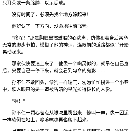
只耳朵或一条胳膊，以示惩戒。
没有时间了，必须先找个地方躲起来！
他辨认了一下方向，没命地往前飞奔。
“咚咚！”那是胸膛里擂鼓般的心跳声，仿佛和着身后索命
无常的脚步节拍，模糊了他的神识，连眼前的道路都似乎开始
晃动起来。
那家伙快要追上来了！他像一个幽灵似的，就吊在自己身
后，只要自己一停下来，就会看到勾命的鬼影……
孙不仁不敢回头，像狗一样喘气，匆匆忙忙拐进一个小巷
中，跃入眼帘的是一道被昏暗的星光拉得极长的人影。
“啊！”
孙不仁一颗心差点从喉咙里跳出来，惨叫一声，像一团泥
一样软倒在地上，哆哆嗦嗦再也爬不起来。