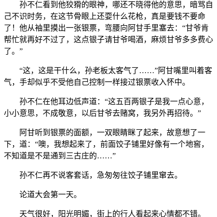
孙不仁看到他狡猾的眼神，哪还不晓得他的意思，暗骂自
己不识时务，在这节骨眼上还耍什么花枪，真是要钱不要命
了！他从袖里摸出一张银票，弯腰向阿甘手里塞去：“甘爷肯
帮忙就再好不过了，这点银子请甘爷喝酒，麻烦甘爷多多费心
了。”
“这，这是干什么，孙老板太客气了……”阿甘嘴里叫着客
气，手却似乎不受他自己控制一样接过银票收入怀中。
孙不仁在他耳边低声道：“这五百两银子是我一点心意，
小小意思，不成敬意，以后甘爷去赌窝，我另外再招待。”
阿甘听到银票的面额，一双眼睛眯了起来，故意想了一
下，道：“噢，我想起来了，前面饺子铺里好像有一个地窖，
不知道是不是通到三古庄的……”
孙不仁再不说客套话，急匆匆往饺子铺里窜去。
论道大会第一天。
天气很好，阳光明媚，街上的行人看起来心情都不错。