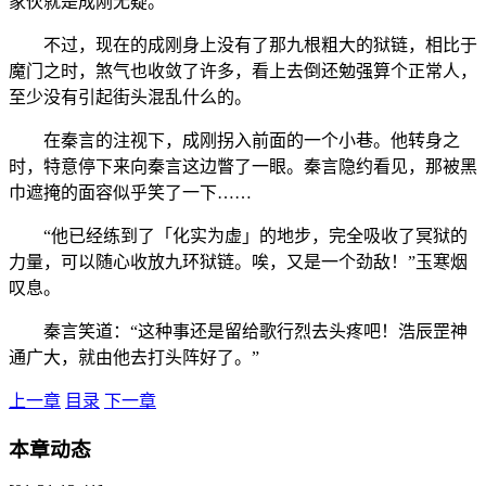
家伙就是成刚无疑。
不过，现在的成刚身上没有了那九根粗大的狱链，相比于
魔门之时，煞气也收敛了许多，看上去倒还勉强算个正常人，
至少没有引起街头混乱什么的。
在秦言的注视下，成刚拐入前面的一个小巷。他转身之
时，特意停下来向秦言这边瞥了一眼。秦言隐约看见，那被黑
巾遮掩的面容似乎笑了一下……
“他已经练到了「化实为虚」的地步，完全吸收了冥狱的
力量，可以随心收放九环狱链。唉，又是一个劲敌！”玉寒烟
叹息。
秦言笑道：“这种事还是留给歌行烈去头疼吧！浩辰罡神
通广大，就由他去打头阵好了。”
上一章
目录
下一章
本章动态