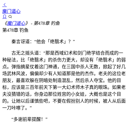
魔门道心
《
魔门道心
》
- 第478章 钓鱼
第478章 钓鱼
秦言讶道：“他会「绝翳术」？”
古无之摇头道：“那是西域幻术和剑门绝学结合而成的一
种秘法，比「绝翳术」的杀伤力更大，却没有「绝翳术」的弱
点。弹指摘星仗着这门神通，在三国中杀人无数，掀起了好几
场武林风波，偏偏却少有人知道那是他的杰作。老夫的这位老
朋友，最喜欢躲在阴暗处制造混乱，然后杀人夺宝。他的目
标，应该是三百年前天下第一大幻术师木子真的眼珠。如果老
夫没猜错的话，你身边那位姓宫的小女娃，大概也是这个目
的。让她以后谨慎些吧，不要在假扮别人的时候，被人从后面
一刀咔嚓了。”
“多谢前辈提醒！”