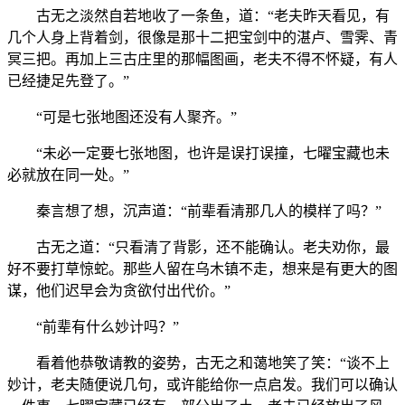
古无之淡然自若地收了一条鱼，道：“老夫昨天看见，有
几个人身上背着剑，很像是那十二把宝剑中的湛卢、雪霁、青
冥三把。再加上三古庄里的那幅图画，老夫不得不怀疑，有人
已经捷足先登了。”
“可是七张地图还没有人聚齐。”
“未必一定要七张地图，也许是误打误撞，七曜宝藏也未
必就放在同一处。”
秦言想了想，沉声道：“前辈看清那几人的模样了吗？”
古无之道：“只看清了背影，还不能确认。老夫劝你，最
好不要打草惊蛇。那些人留在乌木镇不走，想来是有更大的图
谋，他们迟早会为贪欲付出代价。”
“前辈有什么妙计吗？”
看着他恭敬请教的姿势，古无之和蔼地笑了笑：“谈不上
妙计，老夫随便说几句，或许能给你一点启发。我们可以确认