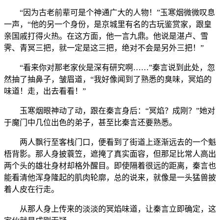
“因为古老前辈可是个神通广大的人物！”玉寒烟微微叹息
一声，“他的另一个身份，是京城里有名的古玩鉴赏家，跟皇
亲国戚打得火热。在这方面，他一言九鼎。他说是湛卢、雪
霁、青冥三把，就一定是这三把，绝对不会是另外三把！”
“看来你对那老家伙是深有研究啊……”秦言说到此处，忽
然抽了抽鼻子，皱眉道，“我好像闻到了熟悉的臭味，冥焰的
味道！走，出去看看！”
玉寒烟眼神动了动，跟在秦言身后：“冥焰？成刚？”她对
于魔门中几位出色的弟子，甚至比秦言还要熟悉。
两人飘行至客栈门口，便看到了街道上逐渐远去的一个魁
梧背影。那人身披蓑笠，遮掩了真实面容，但那足比常人高出
两个头的雄壮身材却格外醒目。即使隔着很远的距离，秦言也
能看清他浑身隆起的肌肉轮廓，总的说来，就像是一头猛兽披
着人皮在行走。
从那人身上传来的淡淡的冥焰味道，让秦言立即确定，这