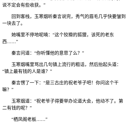
说不定会有些收获。”
回到客栈，玉寒烟听秦言说完，秀气的眉毛几乎快要皱到
一块去了。
她嘴里不停地呢喃：“这个狡猾的狐狸，该死的老东
西……”
秦言问道：“你听懂他的意思了么？”
玉寒烟嘴里骂出几句镇上流行的粗话，然后抬起头道：
“镇上最有钱的人是谁？”
秦言愣了一下：“是三古庄的祝老爷子吧！你问这个干
嘛？”
玉寒烟道：“祝老爷子得要举办论道大会，他动不了。第
二有钱的呢？”
“栖凤阁老板……”