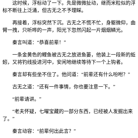
这时候，浮标动了一下。先是微微扯动，继而米粒似的浮
标不断往上泛涌，但古无之不予理睬。
再接着，浮标突然下沉。古无之不慌不忙，身躯微仰，曲
臂一拽，只听哗的一声，阳光下忽然闪起一片烟烟鳞光。
秦言叫道：“恭喜前辈！”
一条金黄色的鲤鱼被古无之放进鱼篓，他装上一段新的蚯
蚓，又将钓线投进河中，安闲地继续等待下一个上钩者。
秦言却有些坐不住了。他问道：“前辈还有什么吩咐？”
古无之道：“还有一件事情，你也要注意一下。”
“前辈请讲。”
“老夫怀疑，七曜宝藏的一部分东西，已经被人发掘出来
了。”
秦言动容：“前辈何出此言？”