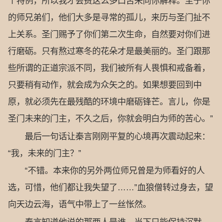
个特例，所以我才会费这么多口舌来向你解释。至于你
的师兄弟们，他们大多是寻常的孤儿，来历与圣门扯不
上关系。圣门赐予了你们第二次生命，自然要对你们进
行磨砺。只有熬过寒冬的花朵才是最美丽的。圣门跟那
些所谓的正道宗派不同，我们被所有人畏惧和戒备着，
只要稍有动作，就会成为众矢之的。如果想要回到中
原，就必须先在最残酷的环境中磨砺锋芒。言儿，你是
圣门未来的门主，不久之后，你就会明白为师的苦心。”
最后一句话让秦言刚刚平复的心境再次震动起来：
“我，未来的门主？”
“不错。本来你的另外两位师兄曾是为师看好的人
选，可惜，他们都让我失望了……”血狼僧转过身去，望
向天边云海，语气中带上了一丝怅然。