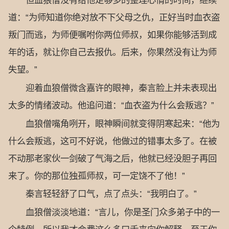
但血狼僧没有给他足够多的整理心情的时间，继续
道：“为师知道你绝对放不下父母之仇，正好当时血衣盗
叛门而逃，为师便嘱咐你两位师叔，如果你能够活到成
年的话，就让你自己去报仇。后来，你果然没有让为师
失望。”
迎着血狼僧微含嘉许的眼神，秦言脸上并未表现出
太多的情绪波动。他追问道：“血衣盗为什么会叛逃？”
血狼僧嘴角咧开，眼神瞬间就变得阴寒起来：“他为
什么会叛逃，这可不好说，他做过的错事太多了。在被
不动那老家伙一剑破了气海之后，他就已经没胆子再回
来了。你的那位独孤师叔，可一定饶不了他！”
秦言轻轻舒了口气，点了点头：“我明白了。”
血狼僧淡淡地道：“言儿，你是圣门众多弟子中的一