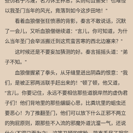
些伪君子污蔑，名为休生养息，实则苟且偷安！也难怪
以我圣门当年的风光，竟落到如今这步田地！”
看着血狼僧张狂愤懑的背影，秦言不敢说话，沉默
了一会儿，又听血狼僧继续道：“言儿，你可知道，为什
么当年圣门会举派搬迁到这荒蛮苦寒的西北边塞来？”
这时候还是不要妄加猜测的好。秦言摇摇头道：“弟
子不知。”
血狼僧握紧了拳头，从牙缝里迸出阴森的恨意：“我
们，是被正邪两派联手赶出来的！”顿了顿，他又道，
“言儿，你要记住，永远不要相信那些道貌岸然的虚伪君
子们！他们背地里的那些龌龊心思，比粪坑里的蛆虫还
要恶心！为了推翻圣门，他们可以放下什么正邪不两立
的狗屁原则，跟那些不入流的邪魔外道沆瀣一气，还说