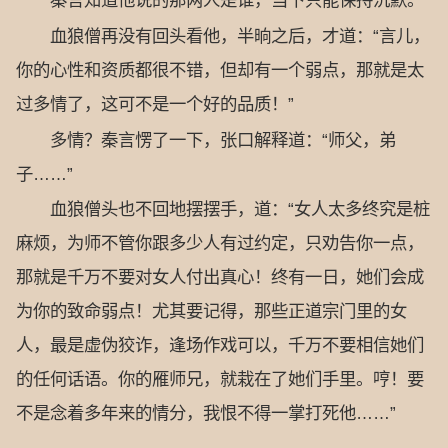
秦言知道他说的那两人是谁，当下只能保持沉默。
血狼僧再没有回头看他，半晌之后，才道：“言儿，
你的心性和资质都很不错，但却有一个弱点，那就是太
过多情了，这可不是一个好的品质！”
多情？秦言愣了一下，张口解释道：“师父，弟
子……”
血狼僧头也不回地摆摆手，道：“女人太多终究是桩
麻烦，为师不管你跟多少人有过约定，只劝告你一点，
那就是千万不要对女人付出真心！终有一日，她们会成
为你的致命弱点！尤其要记得，那些正道宗门里的女
人，最是虚伪狡诈，逢场作戏可以，千万不要相信她们
的任何话语。你的雁师兄，就栽在了她们手里。哼！要
不是念着多年来的情分，我恨不得一掌打死他……”