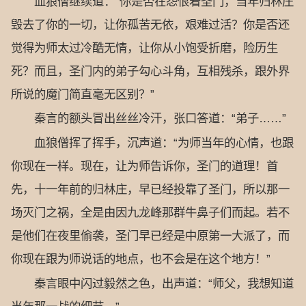
血狼僧继续道：“你是否在怨恨着圣门，当年归林庄
毁去了你的一切，让你孤苦无依，艰难过活？你是否还
觉得为师太过冷酷无情，让你从小饱受折磨，险历生
死？而且，圣门内的弟子勾心斗角，互相残杀，跟外界
所说的魔门简直毫无区别？”
秦言的额头冒出丝丝冷汗，张口答道：“弟子……”
血狼僧挥了挥手，沉声道：“为师当年的心情，也跟
你现在一样。现在，让为师告诉你，圣门的道理！首
先，十一年前的归林庄，早已经投靠了圣门，所以那一
场灭门之祸，全是由因九龙峰那群牛鼻子们而起。若不
是他们在夜里偷袭，圣门早已经是中原第一大派了，而
你现在跟为师说话的地点，也不会是在这个地方！”
秦言眼中闪过毅然之色，出声道：“师父，我想知道