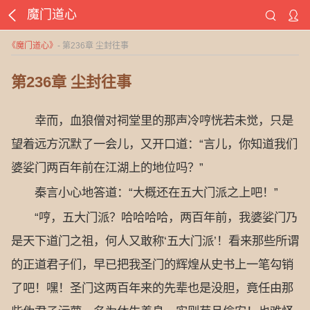
魔门道心
《
魔门道心
》
- 第236章 尘封往事
第236章 尘封往事
幸而，血狼僧对祠堂里的那声冷哼恍若未觉，只是
望着远方沉默了一会儿，又开口道：“言儿，你知道我们
婆娑门两百年前在江湖上的地位吗？”
秦言小心地答道：“大概还在五大门派之上吧！”
“哼，五大门派？哈哈哈哈，两百年前，我婆娑门乃
是天下道门之祖，何人又敢称‘五大门派’！看来那些所谓
的正道君子们，早已把我圣门的辉煌从史书上一笔勾销
了吧！嘿！圣门这两百年来的先辈也是没胆，竟任由那