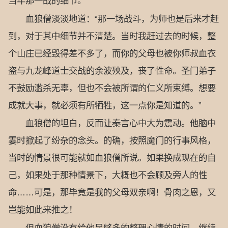
当年那一战的细节。”
血狼僧淡淡地道：“那一场战斗，为师也是后来才赶
到，对于其中细节并不清楚。当时我赶过去的时候，整
个山庄已经毁得差不多了，而你的父母也被你师叔血衣
盗与九龙峰道士交战的余波殃及，丧了性命。圣门弟子
不鼓励滥杀无辜，但也不会被所谓的仁义所束缚。想要
成就大事，就必须有所牺牲，这一点你是知道的。”
血狼僧的坦白，反而让秦言心中大为震动。他脑中
霎时掀起了纷杂的念头。的确，按照魔门的行事风格，
当时的情景很可能就如血狼僧所说。如果换成现在的自
己，如果处于那种情景下，大概也不会顾及旁人的性
命……可是，那毕竟是我的父母双亲啊！骨肉之恩，又
岂能如此来推之！