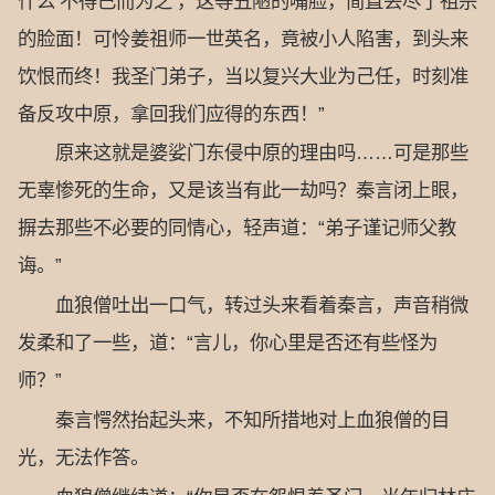
什么‘不得已而为之’，这等丑陋的嘴脸，简直丢尽了祖宗
的脸面！可怜姜祖师一世英名，竟被小人陷害，到头来
饮恨而终！我圣门弟子，当以复兴大业为己任，时刻准
备反攻中原，拿回我们应得的东西！”
原来这就是婆娑门东侵中原的理由吗……可是那些
无辜惨死的生命，又是该当有此一劫吗？秦言闭上眼，
摒去那些不必要的同情心，轻声道：“弟子谨记师父教
诲。”
血狼僧吐出一口气，转过头来看着秦言，声音稍微
发柔和了一些，道：“言儿，你心里是否还有些怪为
师？”
秦言愕然抬起头来，不知所措地对上血狼僧的目
光，无法作答。