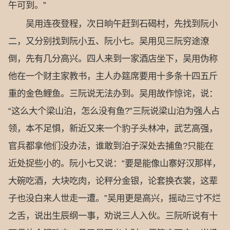
午可到。”
吴用连夜登程，次日晌午赶到石碣村，先找到阮小
二，又分别找到阮小五、阮小七。吴用见三阮穷途潦
倒，先有几分高兴。四人来到一家酒店坐下，吴用伪称
他在一个财主家教书，主人办筵席要用十多条十四五斤
重的金色鲤鱼。三阮说无法办到。吴用故作惊诧，说：
“这么大个梁山泊，怎么没有鱼?”三阮说梁山泊为强人占
领，本不足惧，新近又来一个豹子头林冲，武艺高强，
官兵都拿他们没办法，谁敢到泊子深处去捕鱼?只能在
近处捉些小的。阮小七又说：“要是能像山寨好汉那样，
大碗吃酒，大块吃肉，论秤分金银，论套换衣裳，这辈
子也没白来人世走一遭。”吴用更是高兴，摇动三寸不烂
之舌，说出生辰纲一事，劝说三人入伙。三阮听说有十