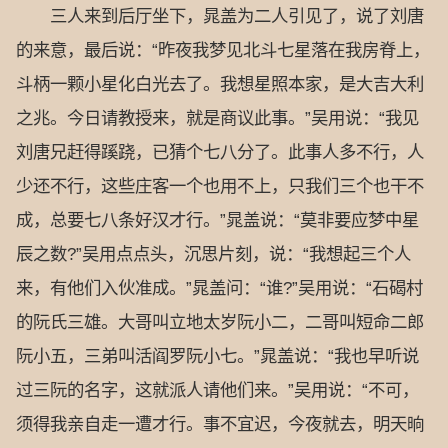
三人来到后厅坐下，晁盖为二人引见了，说了刘唐
的来意，最后说：“昨夜我梦见北斗七星落在我房脊上，
斗柄一颗小星化白光去了。我想星照本家，是大吉大利
之兆。今日请教授来，就是商议此事。”吴用说：“我见
刘唐兄赶得蹊跷，已猜个七八分了。此事人多不行，人
少还不行，这些庄客一个也用不上，只我们三个也干不
成，总要七八条好汉才行。”晁盖说：“莫非要应梦中星
辰之数?”吴用点点头，沉思片刻，说：“我想起三个人
来，有他们入伙准成。”晁盖问：“谁?”吴用说：“石碣村
的阮氏三雄。大哥叫立地太岁阮小二，二哥叫短命二郎
阮小五，三弟叫活阎罗阮小七。”晁盖说：“我也早听说
过三阮的名字，这就派人请他们来。”吴用说：“不可，
须得我亲自走一遭才行。事不宜迟，今夜就去，明天晌