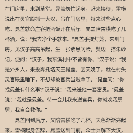
在门房里，来到草堂。晁盖匆忙起身，赶来接待，雷横
说出在灵官殿抓一大汉，吊在门房里，特来讨些点心
吃。晁盖就命庄客把酒饭开在后厅。晁盖陪雷横吃了几
杯酒，说：“我去净个手就来。”晁盖手提灯笼，来到门
房，见汉子高高吊起，生一张紫黑阔脸，鬓边一搭朱砂
记，便问：“汉子，我东溪村中不曾有你。”汉子说：“我
是外乡人，来投奔托塔天王晁盖。因天晚了，就在村头
灵官殿里睡下，不想却被官兵当贼拿了。”晁盖问：“你
找晁盖有什么事?”汉子说：“我来送他一套富贵。”晁盖
说：“我就是晁盖。待一会儿我来送官兵，你就唤我舅
舅，我自会救你。”
晁盖回到后厅，又陪雷横吃了几杯，天色渐渐亮起
来。雷横起身告辞，晁盖送到门前，众士兵解下大汉，