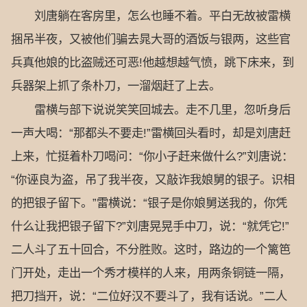
刘唐躺在客房里，怎么也睡不着。平白无故被雷横
捆吊半夜，又被他们骗去晁大哥的酒饭与银两，这些官
兵真他娘的比盗贼还可恶!他越想越气愤，跳下床来，到
兵器架上抓了条朴刀，一溜烟赶了上去。
雷横与部下说说笑笑回城去。走不几里，忽听身后
一声大喝：“那都头不要走!”雷横回头看时，却是刘唐赶
上来，忙挺着朴刀喝问：“你小子赶来做什么?”刘唐说：
“你诬良为盗，吊了我半夜，又敲诈我娘舅的银子。识相
的把银子留下。”雷横说：“银子是你娘舅送我的，你凭
什么让我把银子留下?”刘唐晃晃手中刀，说：“就凭它!”
二人斗了五十回合，不分胜败。这时，路边的一个篱笆
门开处，走出一个秀才模样的人来，用两条铜链一隔，
把刀挡开，说：“二位好汉不要斗了，我有话说。”二人