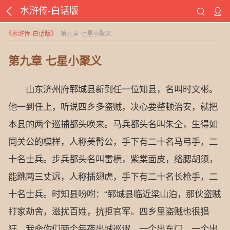
水浒传-白话版
《
水浒传-白话版
》
- 第九章 七星小聚义
第九章 七星小聚义
山东济州府郓城县新到任一位知县，名叫时文彬。
他一到任上，听说四乡多盗贼，决心要整顿治安，就把
本县的两个巡捕都头唤来。马兵都头名叫朱仝，生得如
同关公的模样，人称美髯公，手下有二十名马弓手，二
十名士兵。步兵都头名叫雷横，紫棠面皮，络腮胡须，
能跳两三丈远，人称插翅虎，手下有二十名长枪手，二
十名士兵。时知县吩咐：“郓城县临近梁山泊，那伙盗贼
打家劫舍，滋扰百姓，抗拒官军。四乡里盗贼也很猖
狂。我命你们两个每夜出城巡逻，一个出东门，一个出