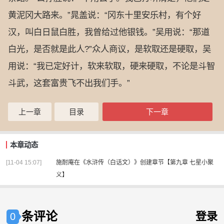
黄泥冈大路来。”晁盖说：“冈东十里安乐村，有个好
汉，叫白日鼠白胜，我曾给过他银钱。”吴用说：“那道
白光，是否就是此人?”众人商议，是软取还是硬取，吴
用说：“我已定好计，软来软取，硬来硬取，不论是斗智
斗武，这套富贵飞不出我们手。”
上一章
目录
下一章
本章动态
[11-04 15:07]
施耐庵
在
《水浒传（白话文）》
创建章节
【第九章 七星小聚
义】
条评论
登录
0