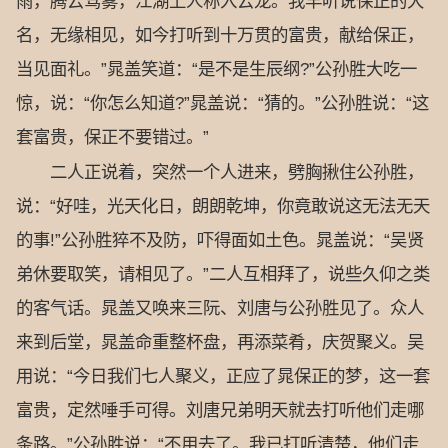
雨，腾云驾雾，江湖上人称入云龙。我早听说保正的大
名，无缘相见，如今打听到十万贯的富贵，献给保正，
当见面礼。”晁盖笑道：“是不是生辰纲?”公孙胜大吃一
惊，说：“你怎么知道?”晁盖说：“猜的。”公孙胜说：“这
套富贵，保正不要错过。”
二人正说着，突然一个人进来，劈胸揪住公孙胜，
说：“好哇，光天化日，朗朗乾坤，你竟敢说这无法无天
的事!”公孙胜猝不及防，吓得面如土色。晁盖说：“吴贤
弟休要取笑，请相见了。”二人互相拜了，说些久仰之类
的客气话。晁盖又唤来三阮、刘唐与公孙胜见了。众人
来到后堂，晁盖命重整杯盘，再添菜肴，庆贺聚义。吴
用说：“今日我们七人聚义，正应了晁保正的梦，这一套
富贵，定然唾手可得。刘唐兄弟明天就去打听他们走哪
条路。”公孙胜说：“不用去了。我已打听清楚，他们走