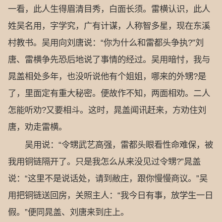
一看，此人生得眉清目秀，白面长须。雷横认识，此人
姓吴名用，字学究，广有计谋，人称智多星，现在东溪
村教书。吴用向刘唐说：“你为什么和雷都头争执?”刘
唐、雷横争先恐后地说了事情的经过。吴用暗忖，我与
晁盖相处多年，也没听说他有个姐姐，哪来的外甥?是
了，里面定有重大秘密。便故作不知，两面相劝。二人
怎能听劝?又要相斗。这时，晁盖闻讯赶来，方劝住刘
唐，劝走雷横。
吴用说：“令甥武艺高强，雷都头眼看性命难保，被
我用铜链隔开了。只是我怎么从来没见过令甥?”晁盖
说：“这里不是说话处，请到敝庄，跟你慢慢商议。”吴
用把铜链送回房，关照主人：“我今日有事，放学生一日
假。”便同晁盖、刘唐来到庄上。