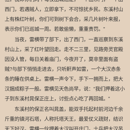
西门，若遇贼人，立即拿下，不可惊扰乡民。东溪村山
上有株红叶树，你们可到树下会合，采几片树叶来报，
表示你们已巡城一周。若敢偷懒，重重责罚。”
当夜，雷横带了部下，出了西门，一直巡察到东溪
村山上，采了红叶望回走。走不二三里，见路旁灵官殿
因没人管，每日关着庙门，今夜开了，莫非里面有盗
贼?与部下悄悄走进去，只听鼾声如雷，一个大汉赤条
条的睡在供桌上。雷横一声令下，手下一拥而上，把大
汉捆成粽子一般。雷横见天色尚早，说：“我们押着这小
子到东溪村晁保正庄上，讨些点心吃了再回城。”
东溪村的保正名叫晁盖，能双手托起村前河边千余
斤重的镇河石塔，人称托塔天王，最爱仗义疏财，结识
天下好汉。雷横一伙押着大汉叫开庄门，士兵把大汉吊