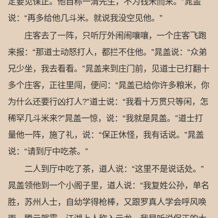
定要见保正。他自称一清先生，不为钱米而来。”晁盖
说：“再多给他几斗米。就说我没空见他。”
庄客去了一阵，只听厅外闹闹嚷嚷，一个庄客飞跑
来报：“那道士动怒打人，都拦不住他。”晁盖说：“众弟
兄少坐，我去看看。”晁盖来到庄门前，见道士已打翻十
多个庄客，正往里闯，便问：“晁盖已给你许多粮米，你
为什么还要行凶打人?”道士说：“我看十万贯只等闲，怎
稀罕几斗米来?”晁盖一惊，说：“我就是晁盖。”道士打
量他一阵，施了礼，说：“保正休怪，我有话说。”晁盖
说：“请到厅中吃茶。”
二人到厅中吃了茶，道人说：“这里不是说话处。”
晁盖领他到一个小阁子里，道人说：“我复姓公孙，单名
胜，苏州人士，自幼学得枪棒，又跟罗真人学会呼风唤