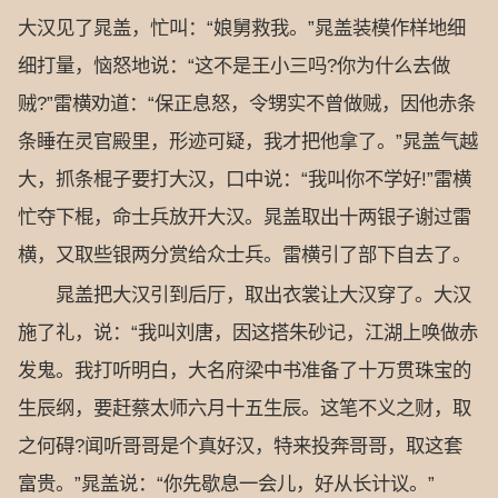
大汉见了晁盖，忙叫：“娘舅救我。”晁盖装模作样地细
细打量，恼怒地说：“这不是王小三吗?你为什么去做
贼?”雷横劝道：“保正息怒，令甥实不曾做贼，因他赤条
条睡在灵官殿里，形迹可疑，我才把他拿了。”晁盖气越
大，抓条棍子要打大汉，口中说：“我叫你不学好!”雷横
忙夺下棍，命士兵放开大汉。晁盖取出十两银子谢过雷
横，又取些银两分赏给众士兵。雷横引了部下自去了。
晁盖把大汉引到后厅，取出衣裳让大汉穿了。大汉
施了礼，说：“我叫刘唐，因这搭朱砂记，江湖上唤做赤
发鬼。我打听明白，大名府梁中书准备了十万贯珠宝的
生辰纲，要赶蔡太师六月十五生辰。这笔不义之财，取
之何碍?闻听哥哥是个真好汉，特来投奔哥哥，取这套
富贵。”晁盖说：“你先歇息一会儿，好从长计议。”