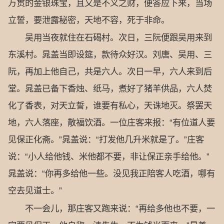
万贯的金银珠宝，且又是不义之财，便答应下来，当场
立誓，要泄露秘密，天地不容，死于非命。
吴用当夜就住在石碣村。次日，三阮便跟吴用来到
东溪村。晁盖当即设筵，款待众好汉。刘唐、吴用、三
阮，再加上他自己，共是六人。次日一早，六人来到后
堂。晁盖已备下香烛、纸马，煮好了猪羊供品，六人焚
化了香表，对天立誓，谁要有私心，天诛地灭。祭罢天
地，六人落座，散福饮酒。一位庄客来报：“有位道人要
见保正化斋。”晁盖说：“打发他几升米就是了。”庄客
说：“小人给他钱、米他都不要，非让保正亲手给他。”
晁盖说：“你再多给他一些。没见我正陪客人吃酒，哪有
空去见道士。”
不一会儿，那庄客又跑来说：“再给多他也不要，一